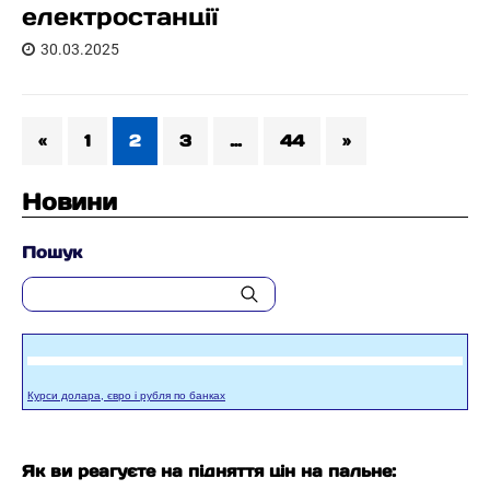
електростанції
30.03.2025
«
1
2
3
…
44
»
Новини
Пошук
Курси долара, євро і рубля по банках
Як ви реагуєте на підняття цін на пальне: