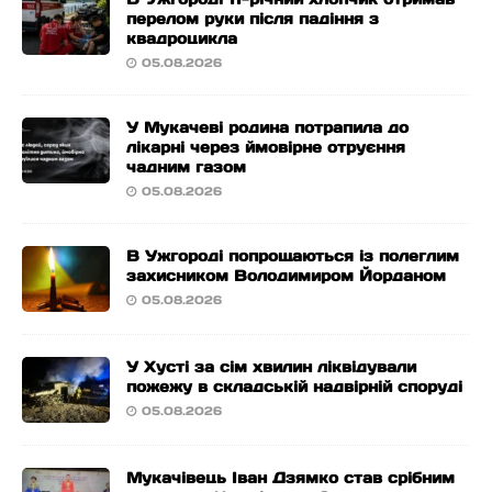
перелом руки після падіння з
квадроцикла
05.08.2026
У Мукачеві родина потрапила до
лікарні через ймовірне отруєння
чадним газом
05.08.2026
В Ужгороді попрощаються із полеглим
захисником Володимиром Йорданом
05.08.2026
У Хусті за сім хвилин ліквідували
пожежу в складській надвірній споруді
05.08.2026
Мукачівець Іван Дзямко став срібним