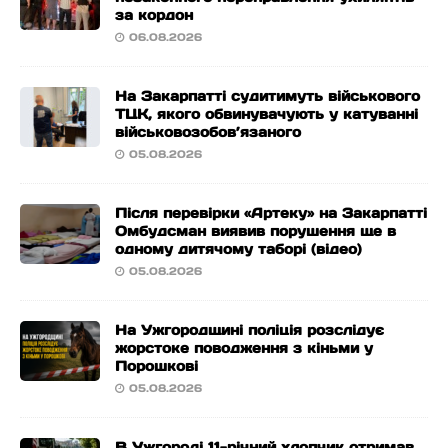
за кордон
06.08.2026
На Закарпатті судитимуть військового
ТЦК, якого обвинувачують у катуванні
військовозобов’язаного
05.08.2026
Після перевірки «Артеку» на Закарпатті
Омбудсман виявив порушення ще в
одному дитячому таборі (відео)
05.08.2026
На Ужгородщині поліція розслідує
жорстоке поводження з кіньми у
Порошкові
05.08.2026
В Ужгороді 11-річний хлопчик отримав