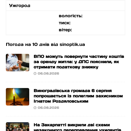
Ужгород
вологість:
тиск:
вітер:
Погода на 10 днів від
sinoptik.ua
ВПО можуть повернути частину коштів
за оренду житла: у ДПС пояснили, як
отримати податкову знижку
06.08.2026
Виноградівська громада 6 серпня
попрощається із полеглим захисником
Ігнатом Роздяловським
06.08.2026
На Закарпатті викрили дві схеми
незаконного переправлення ухилянтів