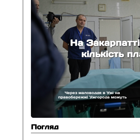
05.
На Закарпатті
кількість п
04
Через маловоддя в Ужі на
правобережжі Ужгорода можуть
зменшувати подачу води вночі
бе
Погляд