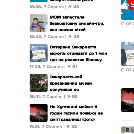
подачу води вночі
19:38, 7 Серпня
|
48
МОМ запустила
безкоштовну онлайн-гру,
07.
яка навчає дітей
безпечної поведінки та
18:42, 7 Серпня
|
48
захисту від торгівлі
Ветерани Закарпаття
людьми
можуть отримати до 1 млн
грн на розвиток бізнесу
(інфографіка)
17:33, 7 Серпня
|
61
07.
Закарпатський
краєзнавчий музей
долучився до
національної програми
16:41, 7 Серпня
|
52
«Подорож до себе»
На Хустщині майже 11
годин гасили пожежу на
сміттєзвалищі (фото)
15:51, 7 Серпня
|
52