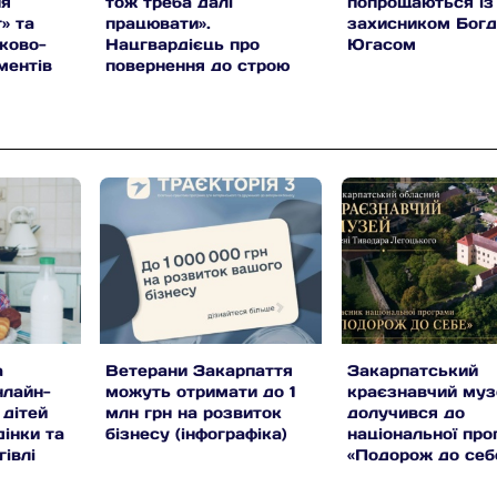
ня
тож треба далі
попрощаються із
» та
працювати».
захисником Бог
ьково-
Нацгвардієць про
Югасом
ментів
повернення до строю
після поранення (фото)
а
Ветерани Закарпаття
Закарпатський
нлайн-
можуть отримати до 1
краєзнавчий муз
 дітей
млн грн на розвиток
долучився до
дінки та
бізнесу (інфографіка)
національної про
гівлі
«Подорож до себ