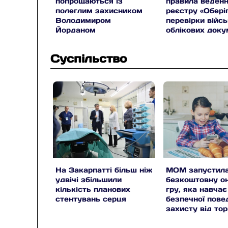
попрощаються із
правила веден
полеглим захисником
реєстру «Оберіг
Володимиром
перевірки війс
Йорданом
облікових доку
за кордоном
Суспільство
На Закарпатті більш ніж
МОМ запустил
удвічі збільшили
безкоштовну о
кількість планових
гру, яка навчає
стентувань серця
безпечної пове
захисту від тор
людьми