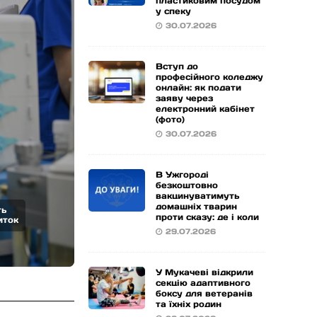
пластиковим посудом
у спеку
 за
30.07.2026
Вступ до
професійного коледжу
онлайн: як подати
заяву через
іх родин
електронний кабінет
(фото)
із
30.07.2026
В Ужгороді
безкоштовно
вакцинуватимуть
домашніх тварин
ть
проти сказу: де і коли
иток
29.07.2026
У Мукачеві відкрили
секцію адаптивного
боксу для ветеранів
та їхніх родин