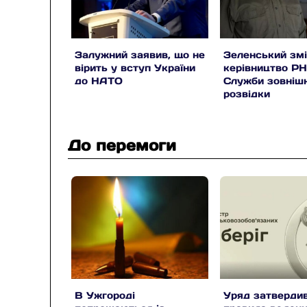
Залужний заявив, що не
Зеленський зм
вірить у вступ України
керівництво Р
до НАТО
Служби зовніш
розвідки
До перемоги
В Ужгороді
Уряд затвердив