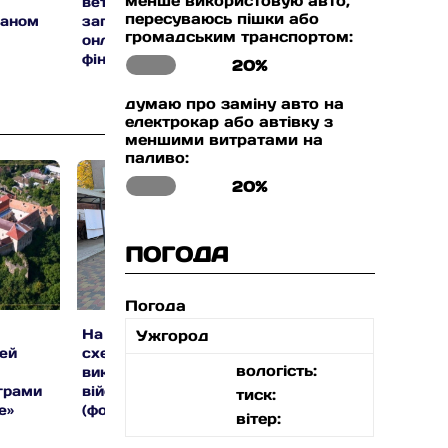
менше використовую авто,
ветеранів та їхніх родин
вимагає надати
пересуваюсь пішки або
даном
запустили новий
заповідний статус
громадським транспортом:
онлайн-ресурс із
території «Річка Бі
фінансової грамотності
Тиса»
20%
думаю про заміну авто на
електрокар або автівку з
меншими витратами на
паливо:
20%
ПОГОДА
Погода
На Закарпатті викрили
Закарпаттяоблене
Ужгород
схему незаконного
ей
пояснило, як перей
вологість:
виключення з
двозонний або
військового обліку
грами
тризонний облік
тиск:
(фото)
е»
електроенергії
вітер: