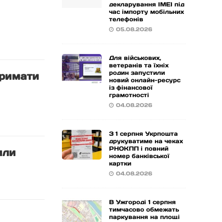
декларування IMEI під
час імпорту мобільних
телефонів
05.08.2026
Для військових,
ветеранів та їхніх
родин запустили
тримати
новий онлайн-ресурс
із фінансової
грамотності
04.08.2026
З 1 серпня Укрпошта
друкуватиме на чеках
РНОКПП і повний
или
номер банківської
картки
04.08.2026
В Ужгороді 1 серпня
тимчасово обмежать
паркування на площі