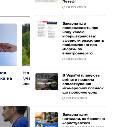
Петефі
кового
01.08.2026
Закарпатців
попереджають про
нову хвилю
кібершахрайства:
ти на
аферисти розсилають
повідомлення про
гії
«борги» за
електроенергію
01.08.2026
ася
На Закарпатті шукають
В Україні викрили
зкове
В Україні планують
ка на
учасників незаконного
мережу фейкових
змінити правила
ту
джипінгу руслом річки
криптообмінників
оподаткування
міжнародних посилок:
що пропонує уряд
30.07.2026
Закарпатцям
едення
нагадали, як безпечно
користуватися