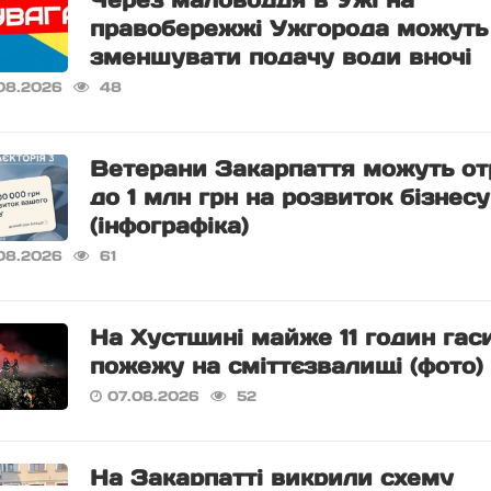
Через маловоддя в Ужі на
правобережжі Ужгорода можуть
зменшувати подачу води вночі
08.2026
48
Ветерани Закарпаття можуть о
до 1 млн грн на розвиток бізнесу
(інфографіка)
08.2026
61
На Хустщині майже 11 годин гас
пожежу на сміттєзвалищі (фото)
07.08.2026
52
На Закарпатті викрили схему