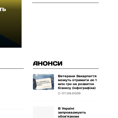
их 
ь 
й 
ищі 
або 
х 
ати 
АНОНСИ
Ветерани Закарпаття
можуть отримати до 1
млн грн на розвиток
бізнесу (інфографіка)
07.08.2026
В Україні
запроваджують
обов’язкове