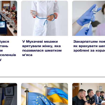
бувся
У Мукачеві медики
Закарпатцям поя
итань
врятували жінку, яка
як врахувати ще
ли
подавилася шматком
зроблені за кор
еселенців
м’яса
у
ь (фото)