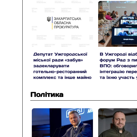
Депутат Ужгородської
В Ужгороді від
міської ради «забув»
форум Рад з п
задекларувати
ВПО: обговори
готельно-ресторанний
інтеграцію пер
комплекс та інше майно
та їхню участь 
на 78 млн грн (відео)
прийнятті рішен
Політика