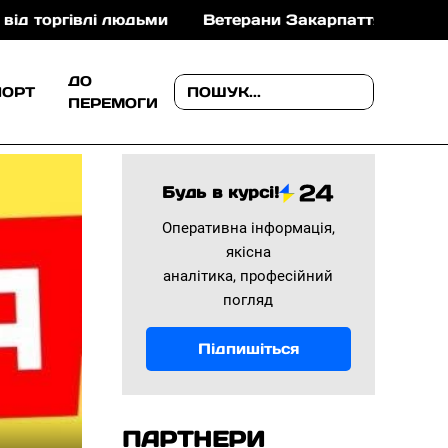
Ветерани Закарпаття можуть отримати до 1 млн грн
ДО
ПОРТ
ПЕРЕМОГИ
Будь в курсі!
Оперативна інформація,
якісна
аналітика, професійний
погляд
Підпишіться
ПАРТНЕРИ