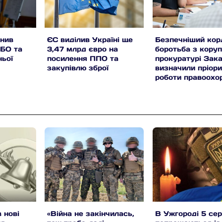
інив
ЄС виділив Україні ще
Безпечніший корд
НБО та
3,47 млрд євро на
боротьба з коруп
ньої
посилення ППО та
прокуратурі Зак
закупівлю зброї
визначили пріори
роботи правоохо
 нові
«Війна не закінчилась,
В Ужгороді 5 се