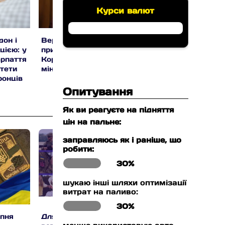
Курси валют
он і
Верховна Рада
Болгарія відмовил
цією: у
призначила Сергія
від участі в «коаліц
арпаття
Корецького Прем’єр-
охочих» на підтри
тети
міністром України
України
ронців
Опитування
Як ви реагуєте на підняття
цін на пальне:
заправляюсь як і раніше, що
робити:
30%
шукаю інші шляхи оптимізації
витрат на паливо:
30%
рпня
Для військових,
Прокуратура через