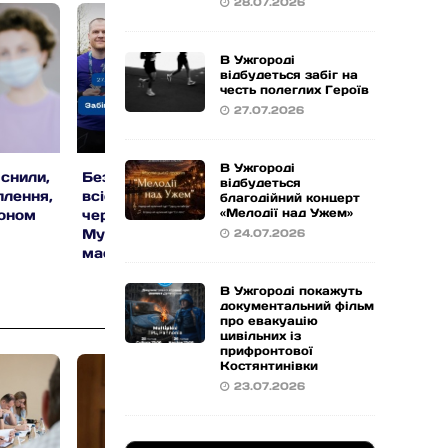
28.07.2026
В Ужгороді
відбудеться забіг на
честь полеглих Героїв
27.07.2026
В Ужгороді
снили,
Безкоштовні забіги для
Українці зможуть
відбудеться
плення,
всієї родини: наприкінці
швидше знаходити
благодійний концерт
«Мелодії над Ужем»
доном
червня в Ужгороді та
найдешевші ліки:
Мукачеві відбудуться
розширило можлив
24.07.2026
масштабні спортивні
е-Рецепта
події
В Ужгороді покажуть
документальний фільм
про евакуацію
цивільних із
прифронтової
Костянтинівки
23.07.2026