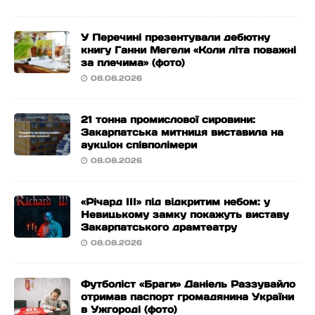
У Перечині презентували дебютну
книгу Ганни Мегели «Коли літа поважні
за плечима» (фото)
08.08.2026
21 тонна промислової сировини:
Закарпатська митниця виставила на
аукціон співполімери
08.08.2026
«Річард ІІІ» під відкритим небом: у
Невицькому замку покажуть виставу
Закарпатського драмтеатру
08.08.2026
Футболіст «Браги» Даніель Раззувайло
отримав паспорт громадянина України
в Ужгороді (фото)