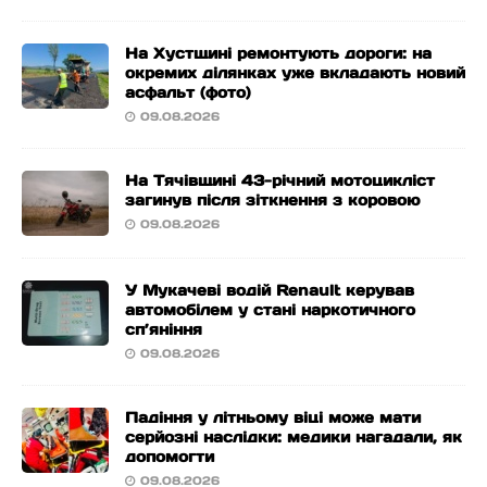
На Хустщині ремонтують дороги: на
окремих ділянках уже вкладають новий
асфальт (фото)
09.08.2026
На Тячівщині 43-річний мотоцикліст
загинув після зіткнення з коровою
09.08.2026
У Мукачеві водій Renault керував
автомобілем у стані наркотичного
сп’яніння
09.08.2026
Падіння у літньому віці може мати
серйозні наслідки: медики нагадали, як
допомогти
09.08.2026