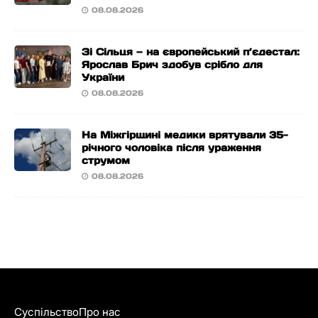
08.08.2026
Зі Сільця — на європейський п’єдестал:
Ярослав Брич здобув срібло для
України
08.08.2026
На Міжгірщині медики врятували 35-
річного чоловіка після ураження
струмом
08.08.2026
Суспільство
Про нас