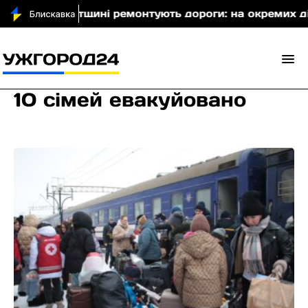
На Хустщині ремонтують дороги: на окремих ділян
10 сімей евакуйовано