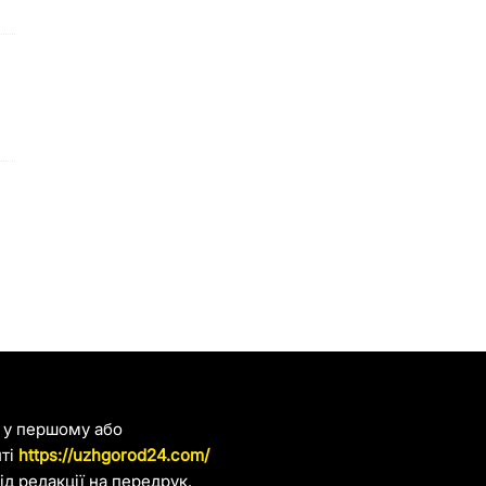
я у першому або
йті
https://uzhgorod24.com/
д редакції на передрук.