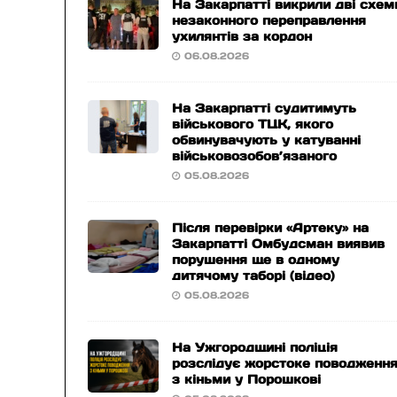
На Закарпатті викрили дві схем
незаконного переправлення
ухилянтів за кордон
06.08.2026
На Закарпатті судитимуть
військового ТЦК, якого
обвинувачують у катуванні
військовозобов’язаного
05.08.2026
Після перевірки «Артеку» на
Закарпатті Омбудсман виявив
порушення ще в одному
дитячому таборі (відео)
05.08.2026
На Ужгородщині поліція
розслідує жорстоке поводженн
з кіньми у Порошкові