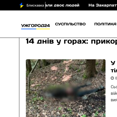
П постраждали двоє людей
На Закарпатті судитим
СУСПІЛЬСТВО
ПОЛІТИКА
14 днів у горах: прик
У
т
Сь
ві
ви