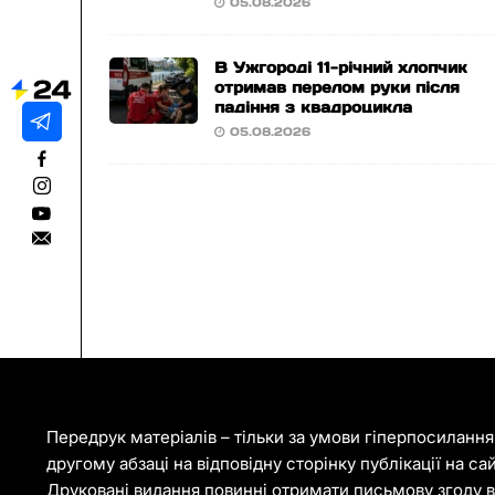
05.08.2026
В Ужгороді 11-річний хлопчик
отримав перелом руки після
падіння з квадроцикла
05.08.2026
Передрук матеріалів – тільки за умови гіперпосиланн
другому абзаці на відповідну сторінку публікації на са
Друковані видання повинні отримати письмову згоду ві