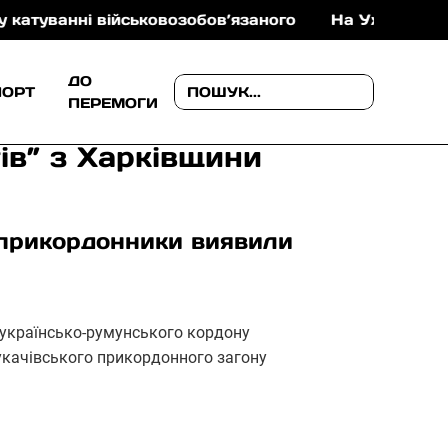
ні військовозобов’язаного
На Ужгородщині поліція
ДО
ПОРТ
ПЕРЕМОГИ
ів” з Харківщини
 прикордонники виявили
и українсько-румунського кордону
укачівського прикордонного загону