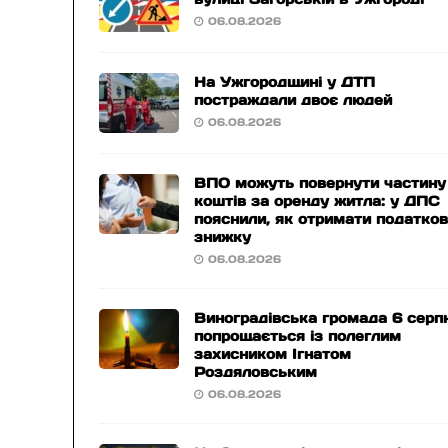
06.08.2026
На Ужгородщині у ДТП
постраждали двоє людей
06.08.2026
ВПО можуть повернути частину
коштів за оренду житла: у ДПС
пояснили, як отримати податко
знижку
06.08.2026
Виноградівська громада 6 серп
попрощається із полеглим
захисником Ігнатом
Роздяловським
06.08.2026