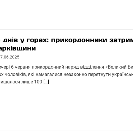
4 днів у горах: прикордонники затри
арківщини
07.06.2025
ечері 6 червня прикордонний наряд відділення «Великий Б
ох чоловіків, які намагалися незаконно перетнути українсь
лишалося лише 100
[…]