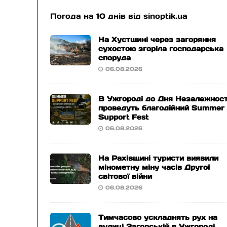
Погода на 10 днів від
sinoptik.ua
На Хустщині через загоряння
сухостою згоріла господарська
споруда
06.08.2026
В Ужгороді до Дня Незалежност
проведуть благодійний Summer
Support Fest
06.08.2026
На Рахівщині туристи виявили
мінометну міну часів Другої
світової війни
06.08.2026
Тимчасово ускладнять рух на
вулиці Загорській в Ужгороді