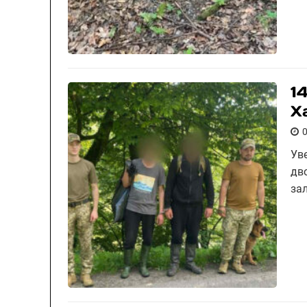
1
Х
Ув
дв
за