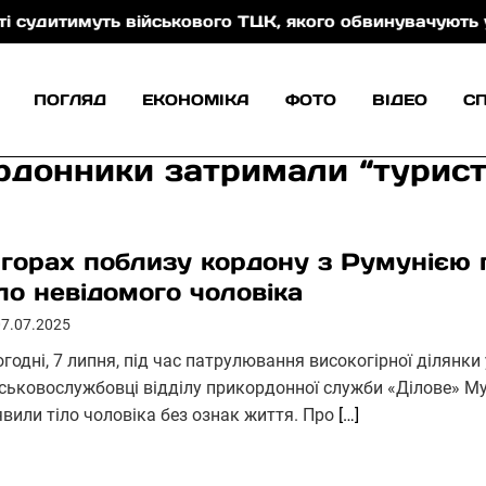
уть військового ТЦК, якого обвинувачують у катуван
ПОГЛЯД
ЕКОНОМІКА
ФОТО
ВІДЕО
С
ордонники затримали “турист
 горах поблизу кордону з Румунією
іло невідомого чоловіка
07.07.2025
огодні, 7 липня, під час патрулювання високогірної ділянк
йськовослужбовці відділу прикордонної служби «Ділове» М
явили тіло чоловіка без ознак життя. Про
[…]