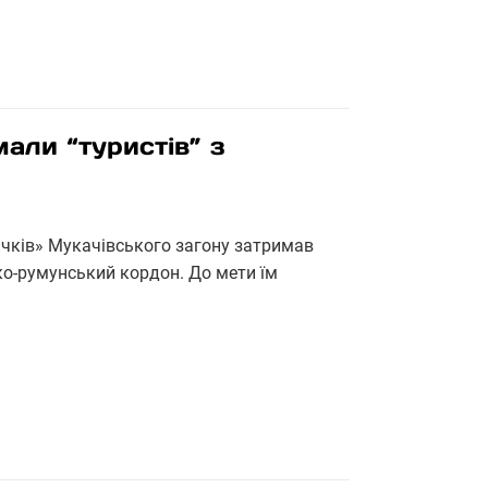
мали “туристів” з
ичків» Мукачівського загону затримав
ко-румунський кордон. До мети їм