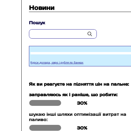
Новини
Пошук
Курси долара, євро і рубля по банках
Як ви реагуєте на підняття цін на пальне:
заправляюсь як і раніше, що робити:
30%
шукаю інші шляхи оптимізації витрат на
паливо:
30%