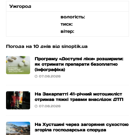
Ужгород
вологість:
тиск:
вітер:
Погода на 10 днів від
sinoptik.ua
Програму «Доступні ліки» розширили:
як отримати препарати безоплатно
(інфографіка)
07.08.2026
На Закарпатті 41-річний мотоцикліст
отримав тяжкі травми внаслідок ДТП
07.08.2026
На Хустщині через загоряння сухостою
згоріла господарська споруда