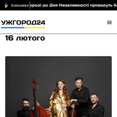
В Ужгороді до Дня Незалежності проведуть благ
16 лютого