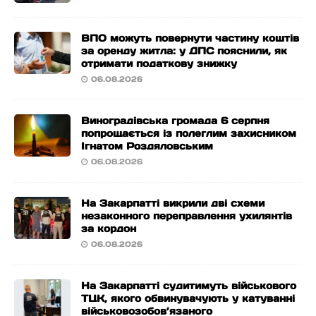
ВПО можуть повернути частину коштів
за оренду житла: у ДПС пояснили, як
отримати податкову знижку
06.08.2026
Виноградівська громада 6 серпня
попрощається із полеглим захисником
Ігнатом Роздяловським
06.08.2026
На Закарпатті викрили дві схеми
незаконного переправлення ухилянтів
за кордон
06.08.2026
На Закарпатті судитимуть військового
ТЦК, якого обвинувачують у катуванні
військовозобов’язаного