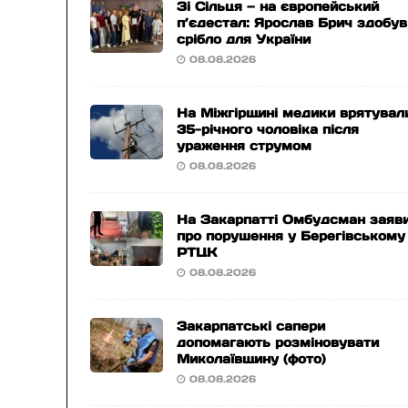
Зі Сільця — на європейський
п’єдестал: Ярослав Брич здобув
срібло для України
08.08.2026
На Міжгірщині медики врятувал
35-річного чоловіка після
ураження струмом
08.08.2026
На Закарпатті Омбудсман заяв
про порушення у Берегівському
РТЦК
08.08.2026
Закарпатські сапери
допомагають розміновувати
Миколаївщину (фото)
08.08.2026