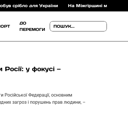
бло для України
На Міжгірщині медики врятували 
ДО
ПОРТ
ПЕРЕМОГИ
 Росії: у фокусі —
и Російської Федерації, основним
идних загроз і порушень прав людини, –