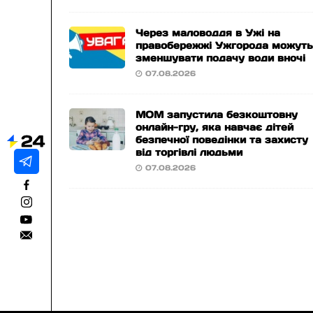
Через маловоддя в Ужі на
правобережжі Ужгорода можут
зменшувати подачу води вночі
07.08.2026
МОМ запустила безкоштовну
онлайн-гру, яка навчає дітей
безпечної поведінки та захисту
від торгівлі людьми
07.08.2026