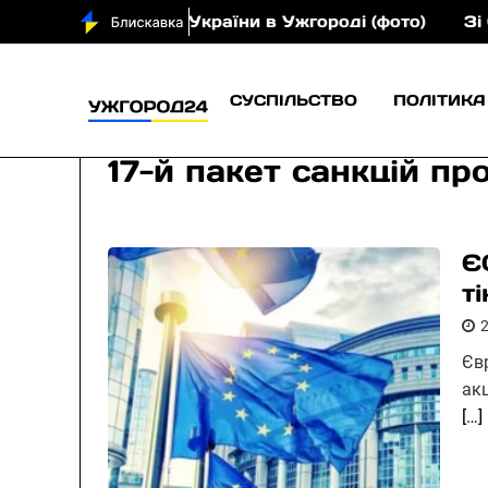
ромадянина України в Ужгороді (фото)
Зі Сільця 
СУСПІЛЬСТВО
ПОЛІТИКА
17-й пакет санкцій про
Є
т
Єв
ак
[…]