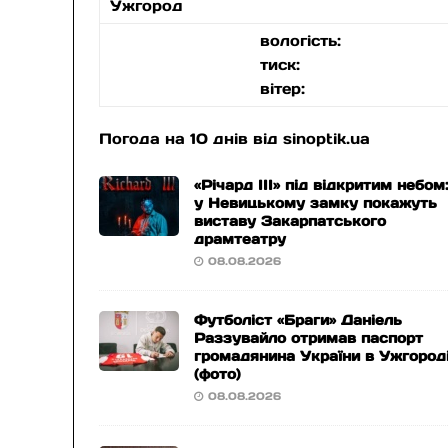
Ужгород
вологість:
тиск:
вітер:
Погода на 10 днів від
sinoptik.ua
«Річард ІІІ» під відкритим небом
у Невицькому замку покажуть
виставу Закарпатського
драмтеатру
08.08.2026
Футболіст «Браги» Даніель
Раззувайло отримав паспорт
громадянина України в Ужгород
(фото)
08.08.2026