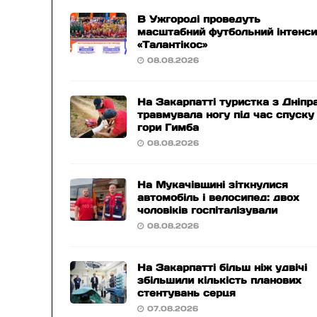
В Ужгороді проведуть
масштабний футбольний інтенс
«Талантікос»
08.08.2026
На Закарпатті туристка з Дніпр
травмувала ногу під час спуску
гори Гимба
08.08.2026
На Мукачівщині зіткнулися
автомобіль і велосипед: двох
чоловіків госпіталізували
08.08.2026
На Закарпатті більш ніж удвічі
збільшили кількість планових
стентувань серця
07.08.2026