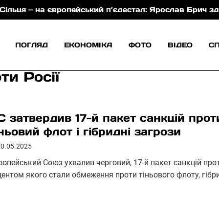
— на європейський п’єдестал: Ярослав Брич здобув срі
ПОГЛЯД
ЕКОНОМІКА
ФОТО
ВІДЕО
С
ти Росії
С затвердив 17-й пакет санкцій проти
іньовий флот і гібридні загрози
20.05.2025
ропейський Союз ухвалив черговий, 17-й пакет санкцій прот
центом якого стали обмеження проти тіньового флоту, гібр