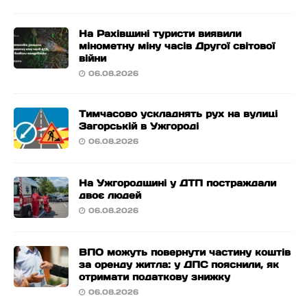
На Рахівщині туристи виявили
мінометну міну часів Другої світової
війни
06.08.2026
Тимчасово ускладнять рух на вулиці
Загорській в Ужгороді
06.08.2026
На Ужгородщині у ДТП постраждали
двоє людей
06.08.2026
ВПО можуть повернути частину коштів
за оренду житла: у ДПС пояснили, як
отримати податкову знижку
06.08.2026