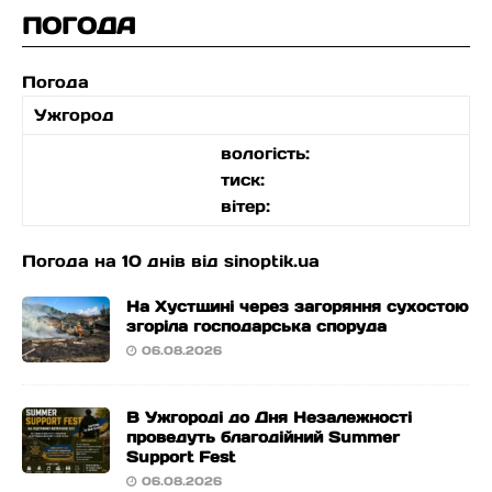
ПОГОДА
Погода
Ужгород
вологість:
тиск:
вітер:
Погода на 10 днів від
sinoptik.ua
На Хустщині через загоряння сухостою
згоріла господарська споруда
06.08.2026
В Ужгороді до Дня Незалежності
проведуть благодійний Summer
Support Fest
06.08.2026