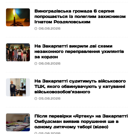
Виноградівська громада 6 серпня
попрощається із полеглим захисником
Ігнатом Роздяловським
06.08.2026
На Закарпатті викрили дві схеми
незаконного переправлення ухилянтів
за кордон
06.08.2026
На Закарпатті судитимуть військового
ТЦК, якого обвинувачують у катуванні
військовозобов’язаного
05.08.2026
Після перевірки «Артеку» на Закарпатті
Омбудсман виявив порушення ще в
одному дитячому таборі (відео)
05.08.2026