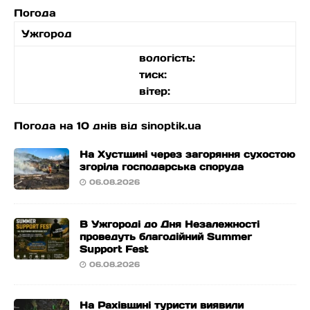
Погода
Ужгород
вологість:
тиск:
вітер:
Погода на 10 днів від
sinoptik.ua
На Хустщині через загоряння сухостою
згоріла господарська споруда
06.08.2026
В Ужгороді до Дня Незалежності
проведуть благодійний Summer
Support Fest
06.08.2026
На Рахівщині туристи виявили