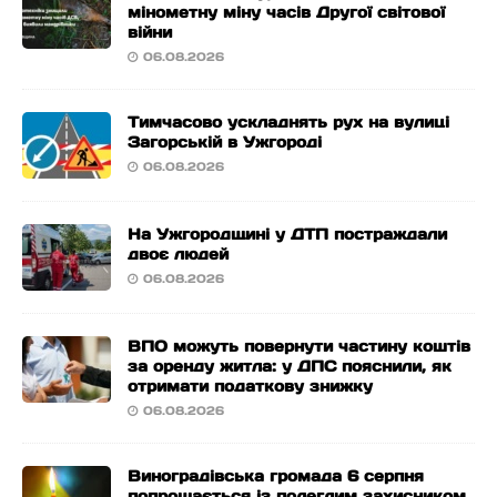
мінометну міну часів Другої світової
війни
06.08.2026
Тимчасово ускладнять рух на вулиці
Загорській в Ужгороді
06.08.2026
На Ужгородщині у ДТП постраждали
двоє людей
06.08.2026
ВПО можуть повернути частину коштів
за оренду житла: у ДПС пояснили, як
отримати податкову знижку
06.08.2026
Виноградівська громада 6 серпня
попрощається із полеглим захисником