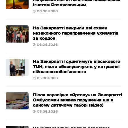
Ігнатом Роздяловським
06.08.2026
На Закарпатті викрили дві схеми
незаконного переправлення ухилянтів
за кордон
06.08.2026
На Закарпатті судитимуть військового
ТЦК, якого обвинувачують у катуванні
військовозобов’язаного
05.08.2026
Після перевірки «Артеку» на Закарпатті
Омбудсман виявив порушення ще в
одному дитячому таборі (відео)
05.08.2026