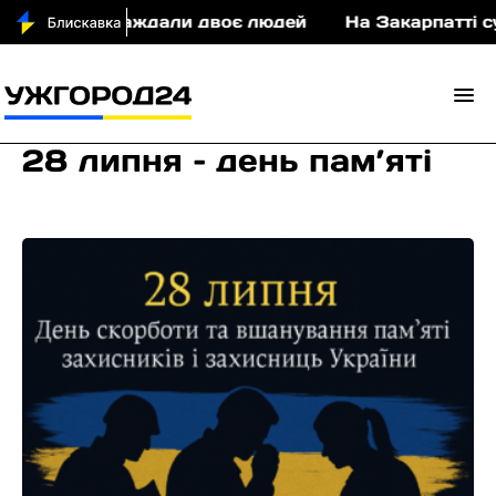
ДТП постраждали двоє людей
На Закарпатті суди
28 липня – день пам’яті