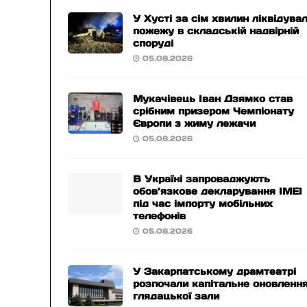
У Хусті за сім хвилин ліквідува
пожежу в складській надвірній
споруді
05.08.2026
Мукачівець Іван Дзямко став
срібним призером Чемпіонату
Європи з жиму лежачи
05.08.2026
В Україні запроваджують
обов’язкове декларування IMEI
під час імпорту мобільних
телефонів
05.08.2026
У Закарпатському драмтеатрі
розпочали капітальне оновленн
глядацької зали