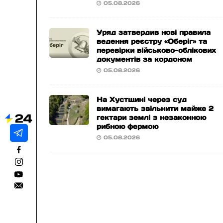
05.08.2026
Уряд затвердив нові правила
ведення реєстру «Оберіг» та
перевірки військово-облікових
документів за кордоном
05.08.2026
На Хустщині через суд
вимагають звільнити майже 2
гектари землі з незаконною
рибною фермою
05.08.2026