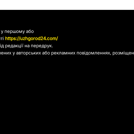
я у першому або
йті
https://uzhgorod24.com/
д редакції на передрук.
лених у авторських або рекламних повідомленнях, розміщени