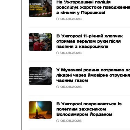
На Ужгородщині поліція
розслідує жорстоке поводженн
з кіньми у Порошкові
05.08.2026
В Ужгороді 11-річний хлопчик
отримав перелом руки після
падіння з квадроцикла
05.08.2026
У Мукачеві родина потрапила д
лікарні через ймовірне отруєнн
чадним газом
05.08.2026
В Ужгороді попрощаються із
полеглим захисником
Володимиром Йорданом
05.08.2026