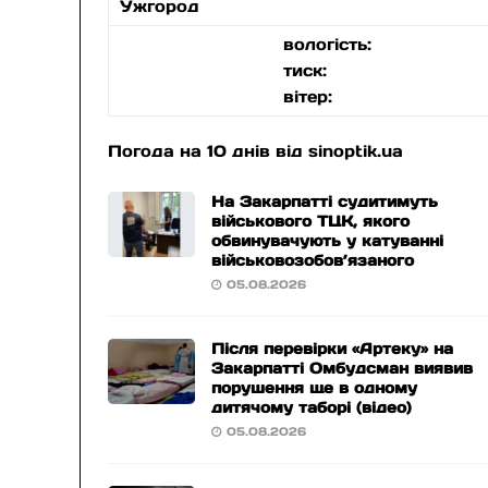
Ужгород
вологість:
тиск:
вітер:
Погода на 10 днів від
sinoptik.ua
На Закарпатті судитимуть
військового ТЦК, якого
обвинувачують у катуванні
військовозобов’язаного
05.08.2026
Після перевірки «Артеку» на
Закарпатті Омбудсман виявив
порушення ще в одному
дитячому таборі (відео)
05.08.2026