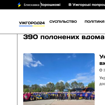
 з кіньми у Порошкові
В Ужгороді попрощаються
СУСПІЛЬСТВО
ПОЛІТИКА
390 полонених вдома
У
в
Ук
дос