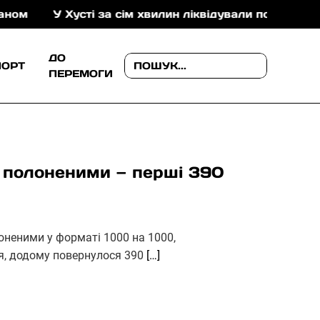
У Хусті за сім хвилин ліквідували пожежу в складськ
ДО
ПОРТ
ПЕРЕМОГИ
 полоненими — перші 390
оненими у форматі 1000 на 1000,
вня, додому повернулося 390
[…]