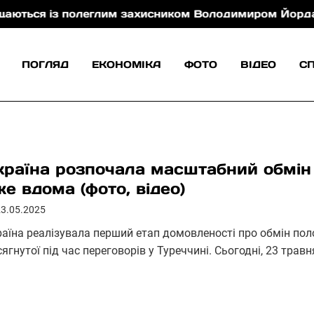
 із полеглим захисником Володимиром Йорданом
ПОГЛЯД
ЕКОНОМІКА
ФОТО
ВІДЕО
С
країна розпочала масштабний обмін
же вдома (фото, відео)
23.05.2025
раїна реалізувала перший етап домовленості про обмін пол
ягнутої під час переговорів у Туреччині. Сьогодні, 23 тра