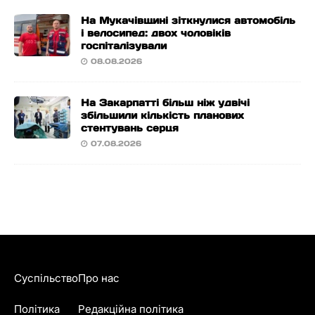
На Мукачівщині зіткнулися автомобіль
і велосипед: двох чоловіків
госпіталізували
08.08.2026
На Закарпатті більш ніж удвічі
збільшили кількість планових
стентувань серця
07.08.2026
Суспільство
Про нас
Політика
Редакційна політика