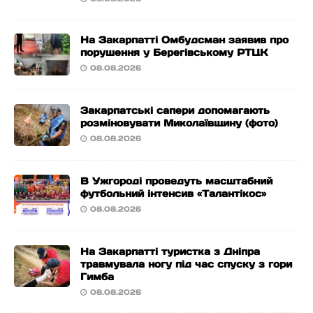
На Закарпатті Омбудсман заявив про
порушення у Берегівському РТЦК
08.08.2026
Закарпатські сапери допомагають
розміновувати Миколаївщину (фото)
08.08.2026
В Ужгороді проведуть масштабний
футбольний інтенсив «Талантікос»
08.08.2026
На Закарпатті туристка з Дніпра
травмувала ногу під час спуску з гори
Гимба
08.08.2026