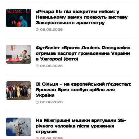
«Річард ІІІ» під відкритим небом: у
Невицькому замку покажуть виставу
Закарпатського драмтеатру
08.08.2026
Футболіст «Браги» Даніель Раззувайло
отримав паспорт громадянина України
в Ужгороді (фото)
08.08.2026
Зі Сільця — на європейський п’єдестал:
Ярослав Брич здобув срібло для
України
08.08.2026
На Міжгірщині медики врятували 35-
річного чоловіка після ураження
струмом
08.08.2026