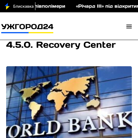
аукціон співполімери
«Річард ІІІ» під відкритим
4.5.0. Recovery Center