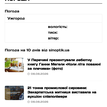
Погода
Ужгород
вологість:
тиск:
вітер:
Погода на 10 днів від
sinoptik.ua
У Перечині презентували дебютну
книгу Ганни Мегели «Коли літа поважні
за плечима» (фото)
08.08.2026
21 тонна промислової сировини:
Закарпатська митниця виставила на
аукціон співполімери
08.08.2026