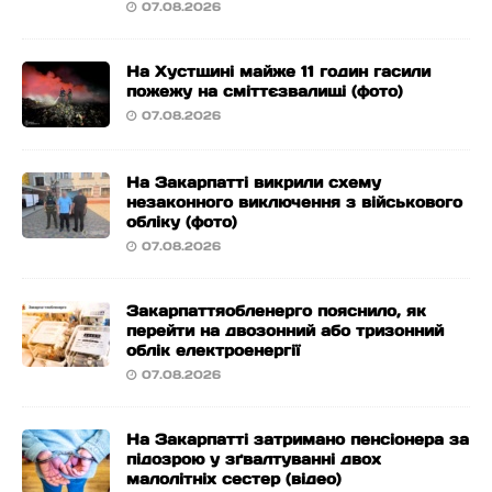
07.08.2026
На Хустщині майже 11 годин гасили
пожежу на сміттєзвалищі (фото)
07.08.2026
На Закарпатті викрили схему
незаконного виключення з військового
обліку (фото)
07.08.2026
Закарпаттяобленерго пояснило, як
перейти на двозонний або тризонний
облік електроенергії
07.08.2026
На Закарпатті затримано пенсіонера за
підозрою у зґвалтуванні двох
малолітніх сестер (відео)