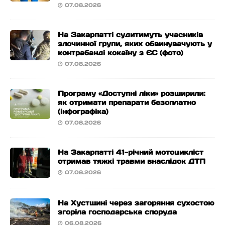
07.08.2026
На Закарпатті судитимуть учасників
злочинної групи, яких обвинувачують у
контрабанді кокаїну з ЄС (фото)
07.08.2026
Програму «Доступні ліки» розширили:
як отримати препарати безоплатно
(інфографіка)
07.08.2026
На Закарпатті 41-річний мотоцикліст
отримав тяжкі травми внаслідок ДТП
07.08.2026
На Хустщині через загоряння сухостою
згоріла господарська споруда
06.08.2026