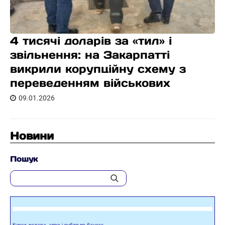
4 тисячі доларів за «тил» і
звільнення: на Закарпатті
викрили корупційну схему з
переведенням військових
09.01.2026
Новини
Пошук
Курси долара, євро і рубля по банках