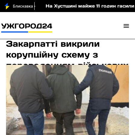
 до себе»
На Хустщині майже 11 годин гасили пож
4 тисячі доларів за «тил»
і звільнення: на
Закарпатті викрили
корупційну схему з
переведенням військових