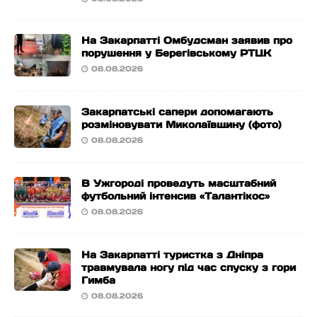
На Закарпатті Омбудсман заявив про
порушення у Берегівському РТЦК
08.08.2026
Закарпатські сапери допомагають
розміновувати Миколаївщину (фото)
08.08.2026
В Ужгороді проведуть масштабний
футбольний інтенсив «Талантікос»
08.08.2026
На Закарпатті туристка з Дніпра
травмувала ногу під час спуску з гори
Гимба
08.08.2026