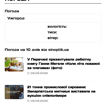
Погода
Ужгород
вологість:
тиск:
вітер:
Погода на 10 днів від
sinoptik.ua
У Перечині презентували дебютну
книгу Ганни Мегели «Коли літа поважні
за плечима» (фото)
08.08.2026
21 тонна промислової сировини:
Закарпатська митниця виставила на
аукціон співполімери
08.08.2026