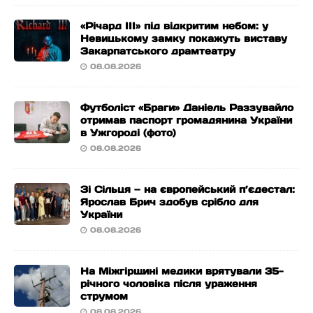
«Річард ІІІ» під відкритим небом: у
Невицькому замку покажуть виставу
Закарпатського драмтеатру
08.08.2026
Футболіст «Браги» Даніель Раззувайло
отримав паспорт громадянина України
в Ужгороді (фото)
08.08.2026
Зі Сільця — на європейський п’єдестал:
Ярослав Брич здобув срібло для
України
08.08.2026
На Міжгірщині медики врятували 35-
річного чоловіка після ураження
струмом
08.08.2026