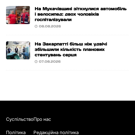
На Мукачівщині зіткнулися автомобіль
і велосипед: двох чоловіків
госпіталізували
08.08.2026
На Закарпатті більш ніж удвічі
збільшили кількість планових
стентувань серця
07.08.2026
Суспільство
Про нас
Політика
Редакційна політика