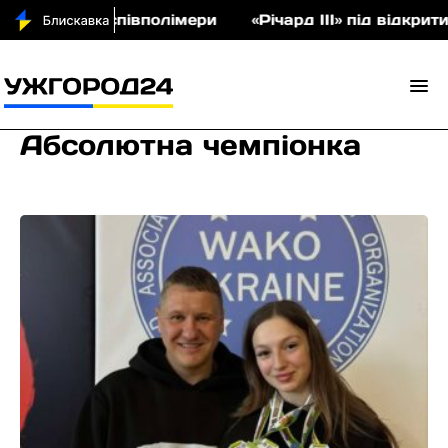
 аукціон співполімери
«Річард ІІІ» під відкрити
Абсолютна чемпіонка