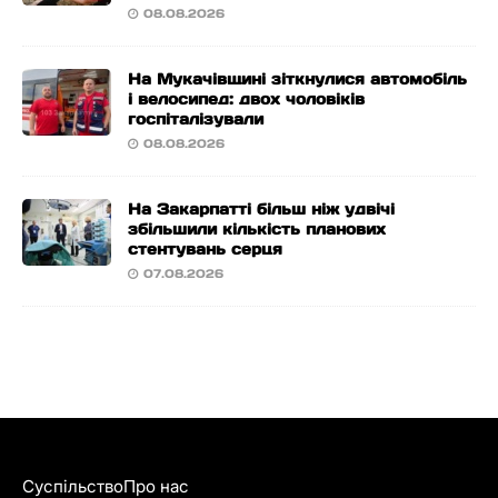
08.08.2026
На Мукачівщині зіткнулися автомобіль
і велосипед: двох чоловіків
госпіталізували
08.08.2026
На Закарпатті більш ніж удвічі
збільшили кількість планових
стентувань серця
07.08.2026
Суспільство
Про нас