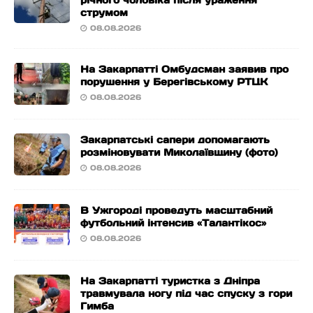
річного чоловіка після ураження
струмом
08.08.2026
На Закарпатті Омбудсман заявив про
порушення у Берегівському РТЦК
08.08.2026
Закарпатські сапери допомагають
розміновувати Миколаївщину (фото)
08.08.2026
В Ужгороді проведуть масштабний
футбольний інтенсив «Талантікос»
08.08.2026
На Закарпатті туристка з Дніпра
травмувала ногу під час спуску з гори
Гимба