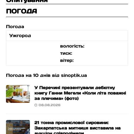
ПОГОДА
Погода
Ужгород
вологість:
тиск:
вітер:
Погода на 10 днів від
sinoptik.ua
У Перечині презентували дебютну
книгу Ганни Мегели «Коли літа поважні
за плечима» (фото)
08.08.2026
21 тонна промислової сировини:
Закарпатська митниця виставила на
аукціон співполімери