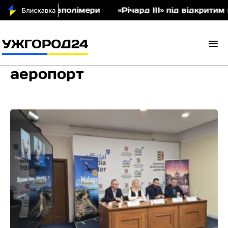
іон співполімери
«Річард ІІІ» під відкритим небо
аеропорт