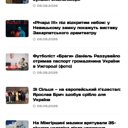
08.08.2026
«Річард ІІІ» під відкритим небом: у
Невицькому замку покажуть виставу
Закарпатського драмтеатру
08.08.2026
Футболіст «Браги» Даніель Раззувайло
отримав паспорт громадянина України
в Ужгороді (фото)
08.08.2026
Зі Сільця — на європейський п’єдестал:
Ярослав Брич здобув срібло для
України
08.08.2026
На Міжгірщині медики врятували 35-