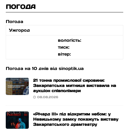
ПОГОДА
Погода
Ужгород
вологість:
тиск:
вітер:
Погода на 10 днів від
sinoptik.ua
21 тонна промислової сировини:
Закарпатська митниця виставила на
аукціон співполімери
08.08.2026
«Річард ІІІ» під відкритим небом: у
Невицькому замку покажуть виставу
Закарпатського драмтеатру