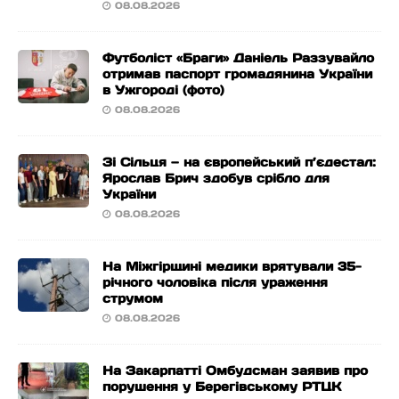
08.08.2026
Футболіст «Браги» Даніель Раззувайло
отримав паспорт громадянина України
в Ужгороді (фото)
08.08.2026
Зі Сільця — на європейський п’єдестал:
Ярослав Брич здобув срібло для
України
08.08.2026
На Міжгірщині медики врятували 35-
річного чоловіка після ураження
струмом
08.08.2026
На Закарпатті Омбудсман заявив про
порушення у Берегівському РТЦК