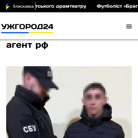
ву Закарпатського драмтеатру
Футболіст «Браги» 
агент рф