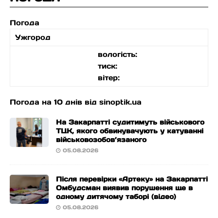
Погода
Ужгород
вологість:
тиск:
вітер:
Погода на 10 днів від
sinoptik.ua
На Закарпатті судитимуть військового
ТЦК, якого обвинувачують у катуванні
військовозобов’язаного
05.08.2026
Після перевірки «Артеку» на Закарпатті
Омбудсман виявив порушення ще в
одному дитячому таборі (відео)
05.08.2026