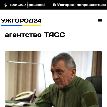
кіньми у Порошкові
В Ужгороді попрощаються із
агентство ТАСС