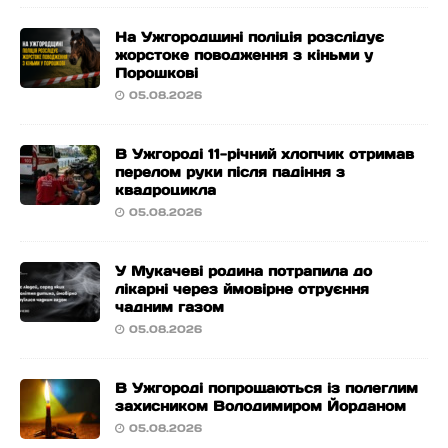
На Ужгородщині поліція розслідує
жорстоке поводження з кіньми у
Порошкові
05.08.2026
В Ужгороді 11-річний хлопчик отримав
перелом руки після падіння з
квадроцикла
05.08.2026
У Мукачеві родина потрапила до
лікарні через ймовірне отруєння
чадним газом
05.08.2026
В Ужгороді попрощаються із полеглим
захисником Володимиром Йорданом
05.08.2026