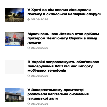
У Хусті за сім хвилин ліквідували
пожежу в складській надвірній споруді
05.08.2026
Мукачівець Іван Дзямко став срібним
призером Чемпіонату Європи з жиму
лежачи
05.08.2026
В Україні запроваджують обов’язкове
декларування IMEI під час імпорту
мобільних телефонів
05.08.2026
У Закарпатському драмтеатрі
розпочали капітальне оновлення
глядацької зали
05.08.2026