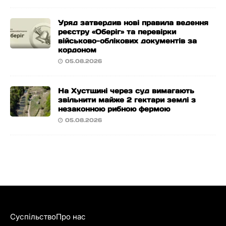
Уряд затвердив нові правила ведення
реєстру «Оберіг» та перевірки
військово-облікових документів за
кордоном
05.08.2026
На Хустщині через суд вимагають
звільнити майже 2 гектари землі з
незаконною рибною фермою
05.08.2026
Суспільство
Про нас