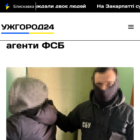
ДТП постраждали двоє людей
На Закарпатті суди
агенти ФСБ