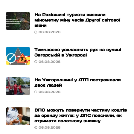
На Рахівщині туристи виявили
мінометну міну часів Другої світової
війни
06.08.2026
Тимчасово ускладнять рух на вулиці
Загорській в Ужгороді
06.08.2026
На Ужгородщині у ДТП постраждали
двоє людей
06.08.2026
ВПО можуть повернути частину коштів
за оренду житла: у ДПС пояснили, як
отримати податкову знижку
06.08.2026