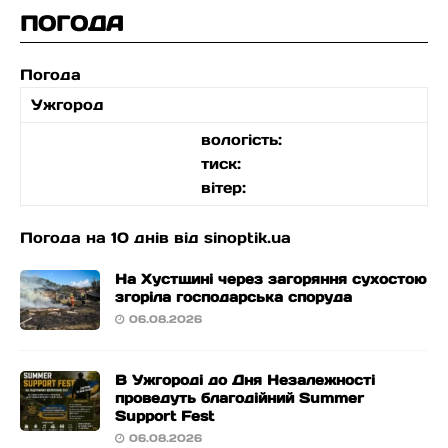
ПОГОДА
Погода
Ужгород
вологість:
тиск:
вітер:
Погода на 10 днів від
sinoptik.ua
На Хустщині через загоряння сухостою
згоріла господарська споруда
06.08.2026
В Ужгороді до Дня Незалежності
проведуть благодійний Summer
Support Fest
06.08.2026