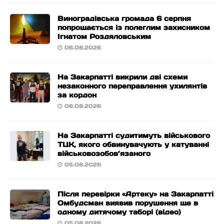
Виноградівська громада 6 серпня
попрощається із полеглим захисником
Ігнатом Роздяловським
06.08.2026
На Закарпатті викрили дві схеми
незаконного переправлення ухилянтів
за кордон
06.08.2026
На Закарпатті судитимуть військового
ТЦК, якого обвинувачують у катуванні
військовозобов’язаного
05.08.2026
Після перевірки «Артеку» на Закарпатті
Омбудсман виявив порушення ще в
одному дитячому таборі (відео)
05.08.2026