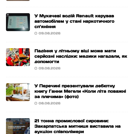
У Мукачеві водій Renault керував
автомобілем у стані наркотичного
сп’яніння
09.08.2026
Падіння у літньому віці може мати
серйозні наслідки: медики нагадали, як
допомогти
09.08.2026
У Перечині презентували дебютну
книгу Ганни Мегели «Коли літа поважні
за плечима» (фото)
08.08.2026
21 тонна промислової сировини:
Закарпатська митниця виставила на
аукціон співполімери