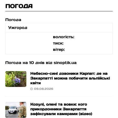
ПОГОДА
Погода
Ужгород
вологість:
тиск:
вітер:
Погода на 10 днів від
sinoptik.ua
Небесно-сині дзвоники Карпат: де на
Закарпатті можна побачити альпійські
квіти
09.08.2026
Козулі, олені та вовки: кого
прикордонники Закарпаття
зафіксували камерами (відео)