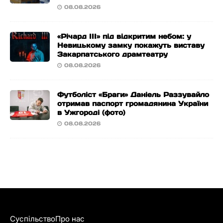
08.08.2026
«Річард ІІІ» під відкритим небом: у
Невицькому замку покажуть виставу
Закарпатського драмтеатру
08.08.2026
Футболіст «Браги» Даніель Раззувайло
отримав паспорт громадянина України
в Ужгороді (фото)
08.08.2026
Суспільство
Про нас