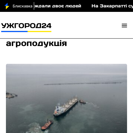
ДТП постраждали двоє людей
На Закарпатті судит
агроподукція