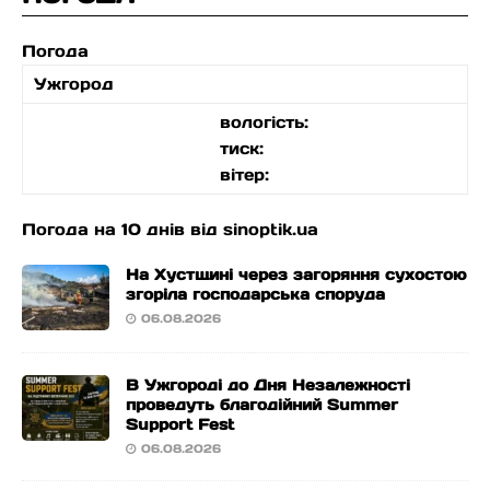
Погода
Ужгород
вологість:
тиск:
вітер:
Погода на 10 днів від
sinoptik.ua
На Хустщині через загоряння сухостою
згоріла господарська споруда
06.08.2026
В Ужгороді до Дня Незалежності
проведуть благодійний Summer
Support Fest
06.08.2026