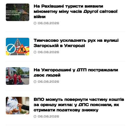
На Рахівщині туристи виявили
мінометну міну часів Другої світової
війни
06.08.2026
Тимчасово ускладнять рух на вулиці
Загорській в Ужгороді
06.08.2026
На Ужгородщині у ДТП постраждали
двоє людей
06.08.2026
ВПО можуть повернути частину коштів
за оренду житла: у ДПС пояснили, як
отримати податкову знижку
06.08.2026