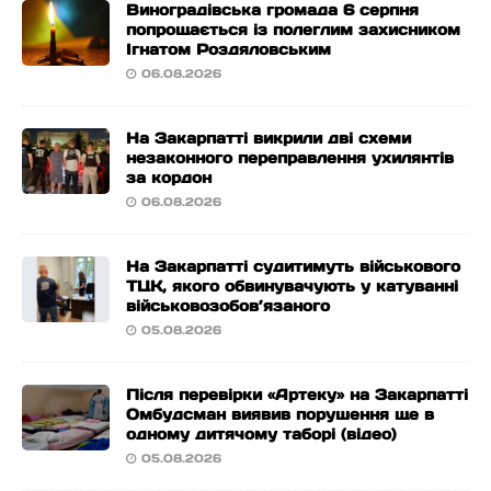
Виноградівська громада 6 серпня
попрощається із полеглим захисником
Ігнатом Роздяловським
06.08.2026
На Закарпатті викрили дві схеми
незаконного переправлення ухилянтів
за кордон
06.08.2026
На Закарпатті судитимуть військового
ТЦК, якого обвинувачують у катуванні
військовозобов’язаного
05.08.2026
Після перевірки «Артеку» на Закарпатті
Омбудсман виявив порушення ще в
одному дитячому таборі (відео)
05.08.2026