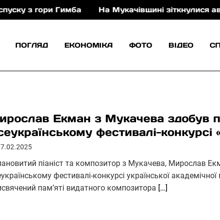
 гори Гимба
На Мукачівщині зіткнулися автомобіль
ПОГЛЯД
ЕКОНОМІКА
ФОТО
ВІДЕО
С
ирослав Екман з Мукачева здобув 
сеукраїнському фестивалі-конкурс
07.02.2025
лановитий піаніст та композитор з Мукачева, Мирослав Екм
еукраїнському фестивалі-конкурсі української академічно
исвячений пам’яті видатного композитора
[…]