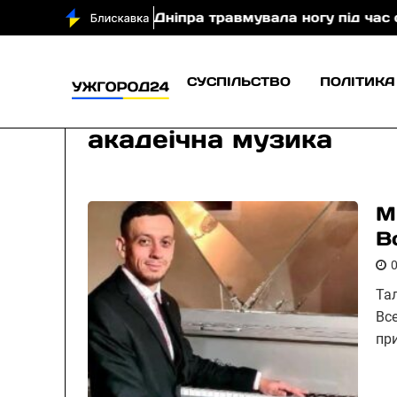
 туристка з Дніпра травмувала ногу під час спуску з
СУСПІЛЬСТВО
ПОЛІТИКА
акадеічна музика
М
В
Та
Вс
пр