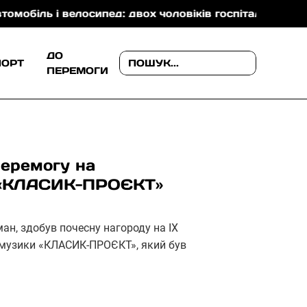
 і велосипед: двох чоловіків госпіталізували
На З
ДО
ПОРТ
ПЕРЕМОГИ
перемогу на
і «КЛАСИК-ПРОЄКТ»
ан, здобув почесну нагороду на ІХ
ї музики «КЛАСИК-ПРОЄКТ», який був