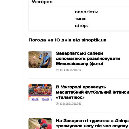
Ужгород
вологість:
тиск:
вітер:
Погода на 10 днів від
sinoptik.ua
Закарпатські сапери
допомагають розміновувати
Миколаївщину (фото)
08.08.2026
В Ужгороді проведуть
масштабний футбольний інтенс
«Талантікос»
08.08.2026
На Закарпатті туристка з Дніпр
травмувала ногу під час спуску