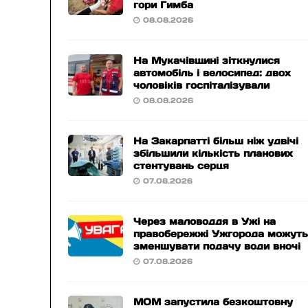
гори Гимба
08.08.2026
На Мукачівщині зіткнулися
автомобіль і велосипед: двох
чоловіків госпіталізували
08.08.2026
На Закарпатті більш ніж удвічі
збільшили кількість планових
стентувань серця
07.08.2026
Через маловоддя в Ужі на
правобережжі Ужгорода можут
зменшувати подачу води вночі
07.08.2026
МОМ запустила безкоштовну