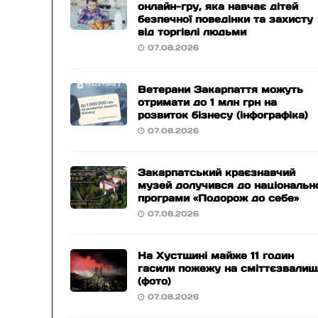
онлайн-гру, яка навчає дітей
безпечної поведінки та захисту
від торгівлі людьми
07.08.2026
Ветерани Закарпаття можуть
отримати до 1 млн грн на
розвиток бізнесу (інфографіка)
07.08.2026
Закарпатський краєзнавчий
музей долучився до національн
програми «Подорож до себе»
07.08.2026
На Хустщині майже 11 годин
гасили пожежу на сміттєзвалищ
(фото)
07.08.2026