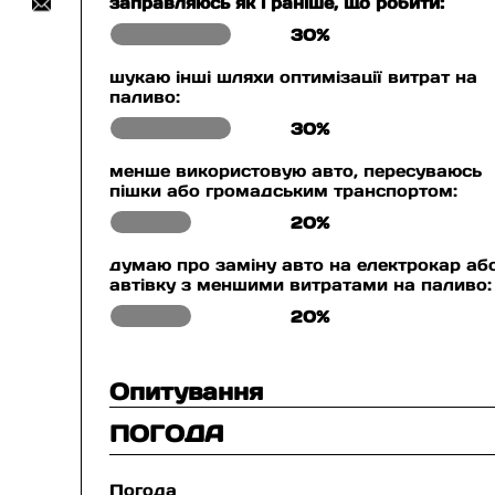
заправляюсь як і раніше, що робити:
30%
шукаю інші шляхи оптимізації витрат на
паливо:
30%
менше використовую авто, пересуваюсь
пішки або громадським транспортом:
20%
думаю про заміну авто на електрокар аб
автівку з меншими витратами на паливо:
20%
Опитування
ПОГОДА
Погода