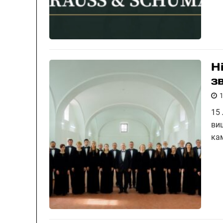
Н
з
15
ви
ка