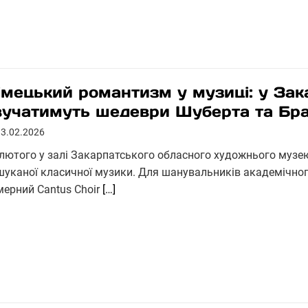
імецький романтизм у музиці: у Зак
вучатимуть шедеври Шуберта та Бр
13.02.2026
 лютого у залі Закарпатського обласного художнього музею
шуканої класичної музики. Для шанувальників академічно
мерний Cantus Choir
[…]