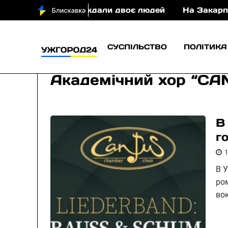
П постраждали двоє людей
На Закарпатті судитим
СУСПІЛЬСТВО
ПОЛІТИКА
Академічний хор “CA
В
г
В 
ро
во