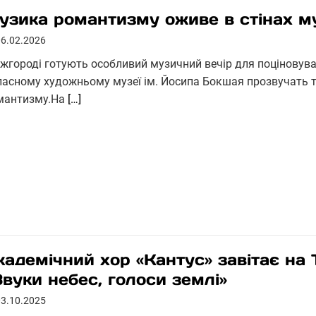
узика романтизму оживе в стінах 
06.02.2026
Ужгороді готують особливий музичний вечір для поціновува
ласному художньому музеї ім. Йосипа Бокшая прозвучать 
мантизму.На
[…]
кадемічний хор «Кантус» завітає на
Звуки небес, голоси землі»
03.10.2025