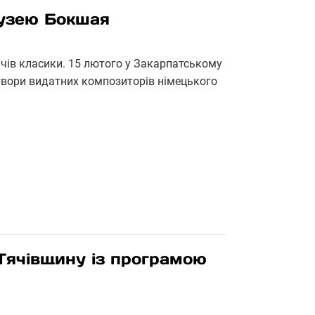
музею Бокшая
чів класики. 15 лютого у Закарпатському
твори видатних композиторів німецького
 Тячівщину із програмою