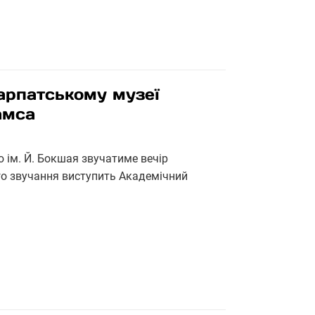
арпатському музеї
амса
 ім. Й. Бокшая звучатиме вечір
го звучання виступить Академічний