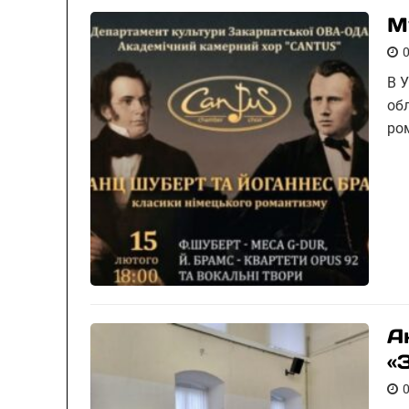
М
В 
об
ро
А
«