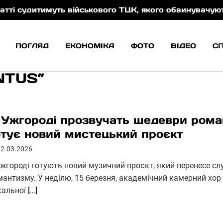
уть військового ТЦК, якого обвинувачують у катуван
ПОГЛЯД
ЕКОНОМІКА
ФОТО
ВІДЕО
С
NTUS”
 Ужгороді прозвучать шедеври рома
отує новий мистецький проєкт
12.03.2026
Ужгороді готують новий музичний проєкт, який перенесе сл
мантизму. У неділю, 15 березня, академічний камерний хор
кальної
[…]