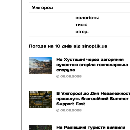
Ужгород
вологість:
тиск:
вітер:
Погода на 10 днів від
sinoptik.ua
На Хустщині через загоряння
сухостою згоріла господарська
споруда
06.08.2026
В Ужгороді до Дня Незалежност
проведуть благодійний Summer
Support Fest
06.08.2026
На Рахівщині туристи виявили