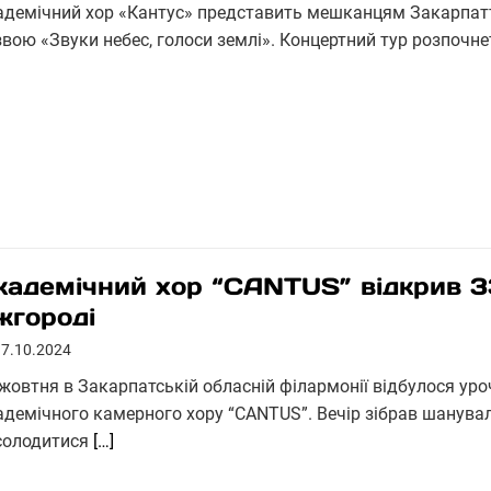
адемічний хор «Кантус» представить мешканцям Закарпатт
звою «Звуки небес, голоси землі». Концертний тур розпочне
кадемічний хор “CANTUS” відкрив 3
жгороді
17.10.2024
 жовтня в Закарпатській обласній філармонії відбулося уро
адемічного камерного хору “CANTUS”. Вечір зібрав шанувал
солодитися
[…]