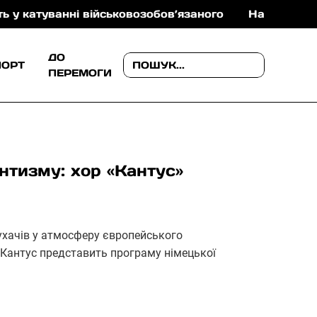
ні військовозобов’язаного
На Ужгородщині поліці
ДО
ПОРТ
ПЕРЕМОГИ
нтизму: хор «Кантус»
ухачів у атмосферу європейського
 Кантус представить програму німецької