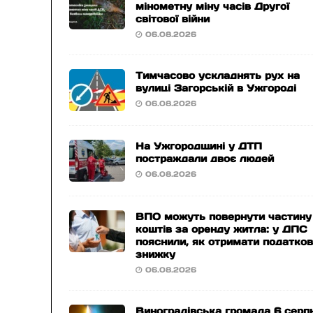
мінометну міну часів Другої
світової війни
06.08.2026
Тимчасово ускладнять рух на
вулиці Загорській в Ужгороді
06.08.2026
На Ужгородщині у ДТП
постраждали двоє людей
06.08.2026
ВПО можуть повернути частину
коштів за оренду житла: у ДПС
пояснили, як отримати податко
знижку
06.08.2026
Виноградівська громада 6 серп