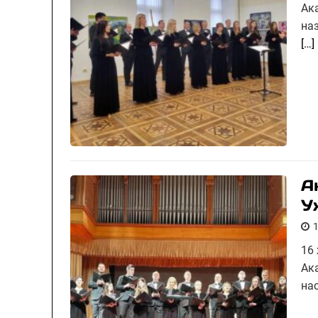
Ак
на
[…]
А
У
16
Ак
на