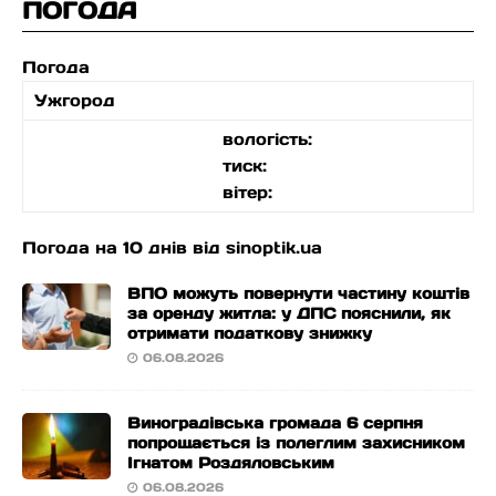
ПОГОДА
Погода
Ужгород
вологість:
тиск:
вітер:
Погода на 10 днів від
sinoptik.ua
ВПО можуть повернути частину коштів
за оренду житла: у ДПС пояснили, як
отримати податкову знижку
06.08.2026
Виноградівська громада 6 серпня
попрощається із полеглим захисником
Ігнатом Роздяловським
06.08.2026