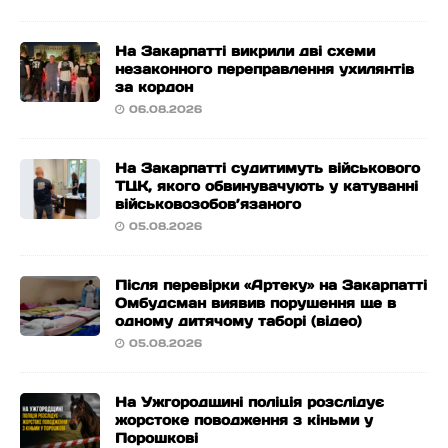
На Закарпатті викрили дві схеми
незаконного переправлення ухилянтів
за кордон
06.08.2026
На Закарпатті судитимуть військового
ТЦК, якого обвинувачують у катуванні
військовозобов’язаного
05.08.2026
Після перевірки «Артеку» на Закарпатті
Омбудсман виявив порушення ще в
одному дитячому таборі (відео)
05.08.2026
На Ужгородщині поліція розслідує
жорстоке поводження з кіньми у
Порошкові