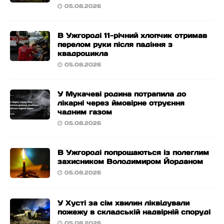
05.08.2026
В Ужгороді 11-річний хлопчик отримав
перелом руки після падіння з
квадроцикла
05.08.2026
У Мукачеві родина потрапила до
лікарні через ймовірне отруєння
чадним газом
05.08.2026
В Ужгороді попрощаються із полеглим
захисником Володимиром Йорданом
05.08.2026
У Хусті за сім хвилин ліквідували
пожежу в складській надвірній споруді
05.08.2026