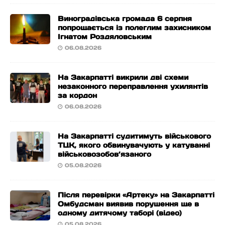
Виноградівська громада 6 серпня
попрощається із полеглим захисником
Ігнатом Роздяловським
06.08.2026
На Закарпатті викрили дві схеми
незаконного переправлення ухилянтів
за кордон
06.08.2026
На Закарпатті судитимуть військового
ТЦК, якого обвинувачують у катуванні
військовозобов’язаного
05.08.2026
Після перевірки «Артеку» на Закарпатті
Омбудсман виявив порушення ще в
одному дитячому таборі (відео)
05.08.2026