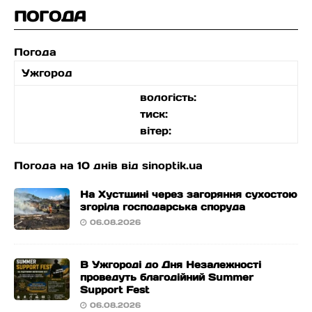
ПОГОДА
Погода
Ужгород
вологість:
тиск:
вітер:
Погода на 10 днів від
sinoptik.ua
На Хустщині через загоряння сухостою
згоріла господарська споруда
06.08.2026
В Ужгороді до Дня Незалежності
проведуть благодійний Summer
Support Fest
06.08.2026