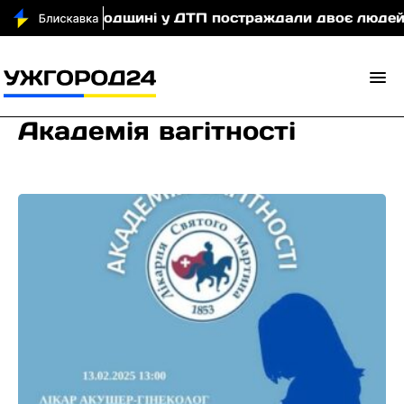
На Ужгородщині у ДТП постраждали двоє людей
Академія вагітності