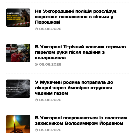
На Ужгородщині поліція розслідує
жорстоке поводження з кіньми у
Порошкові
05.08.2026
В Ужгороді 11-річний хлопчик отримав
перелом руки після падіння з
квадроцикла
05.08.2026
У Мукачеві родина потрапила до
лікарні через ймовірне отруєння
чадним газом
05.08.2026
В Ужгороді попрощаються із полеглим
захисником Володимиром Йорданом
05.08.2026