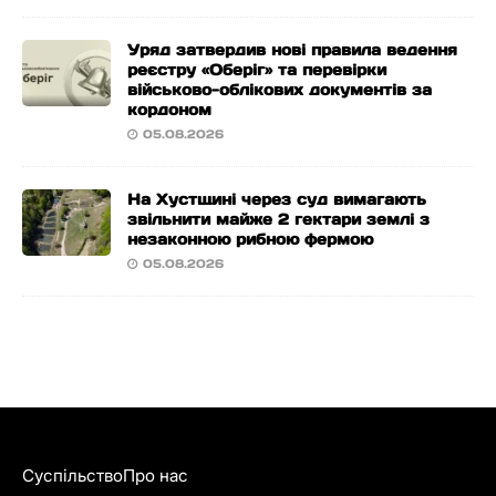
Уряд затвердив нові правила ведення
реєстру «Оберіг» та перевірки
військово-облікових документів за
кордоном
05.08.2026
На Хустщині через суд вимагають
звільнити майже 2 гектари землі з
незаконною рибною фермою
05.08.2026
Суспільство
Про нас