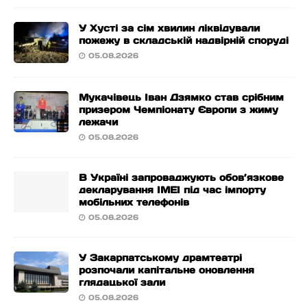
У Хусті за сім хвилин ліквідували
пожежу в складській надвірній споруді
05.08.2026
Мукачівець Іван Дзямко став срібним
призером Чемпіонату Європи з жиму
лежачи
05.08.2026
В Україні запроваджують обов’язкове
декларування IMEI під час імпорту
мобільних телефонів
05.08.2026
У Закарпатському драмтеатрі
розпочали капітальне оновлення
глядацької зали
05.08.2026