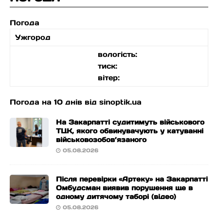
Погода
Ужгород
вологість:
тиск:
вітер:
Погода на 10 днів від
sinoptik.ua
На Закарпатті судитимуть військового
ТЦК, якого обвинувачують у катуванні
військовозобов’язаного
05.08.2026
Після перевірки «Артеку» на Закарпатті
Омбудсман виявив порушення ще в
одному дитячому таборі (відео)
05.08.2026