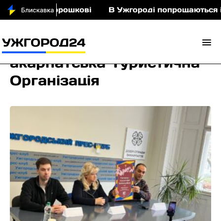
іньми у Порошкові
В Ужгороді попрощаються із 
акарпатська Туристична
Організація