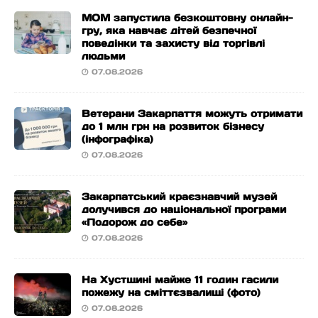
МОМ запустила безкоштовну онлайн-
гру, яка навчає дітей безпечної
поведінки та захисту від торгівлі
людьми
07.08.2026
Ветерани Закарпаття можуть отримати
до 1 млн грн на розвиток бізнесу
(інфографіка)
07.08.2026
Закарпатський краєзнавчий музей
долучився до національної програми
«Подорож до себе»
07.08.2026
На Хустщині майже 11 годин гасили
пожежу на сміттєзвалищі (фото)
07.08.2026