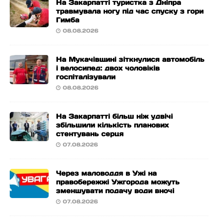
На Закарпатті туристка з Дніпра
травмувала ногу під час спуску з гори
Гимба
08.08.2026
На Мукачівщині зіткнулися автомобіль
і велосипед: двох чоловіків
госпіталізували
08.08.2026
На Закарпатті більш ніж удвічі
збільшили кількість планових
стентувань серця
07.08.2026
Через маловоддя в Ужі на
правобережжі Ужгорода можуть
зменшувати подачу води вночі
07.08.2026