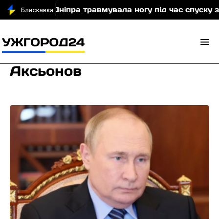
ристка з Дніпра травмувала ногу під час спуску з го
Аксьонов