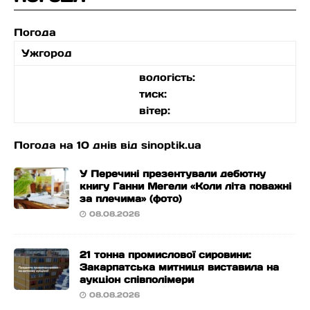
Погода
Ужгород
вологість:
тиск:
вітер:
Погода на 10 днів від
sinoptik.ua
У Перечині презентували дебютну
книгу Ганни Мегели «Коли літа поважні
за плечима» (фото)
08.08.2026
21 тонна промислової сировини:
Закарпатська митниця виставила на
аукціон співполімери
08.08.2026