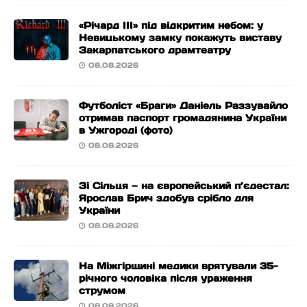
«Річард ІІІ» під відкритим небом: у
Невицькому замку покажуть виставу
Закарпатського драмтеатру
08.08.2026
Футболіст «Браги» Даніель Раззувайло
отримав паспорт громадянина України
в Ужгороді (фото)
08.08.2026
Зі Сільця — на європейський п’єдестал:
Ярослав Брич здобув срібло для
України
08.08.2026
На Міжгірщині медики врятували 35-
річного чоловіка після ураження
струмом
08.08.2026