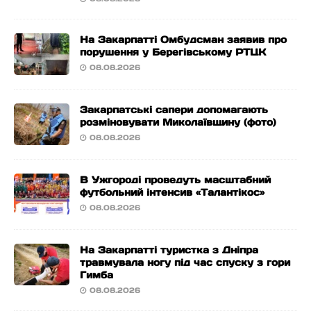
На Закарпатті Омбудсман заявив про
порушення у Берегівському РТЦК
08.08.2026
Закарпатські сапери допомагають
розміновувати Миколаївщину (фото)
08.08.2026
В Ужгороді проведуть масштабний
футбольний інтенсив «Талантікос»
08.08.2026
На Закарпатті туристка з Дніпра
травмувала ногу під час спуску з гори
Гимба
08.08.2026