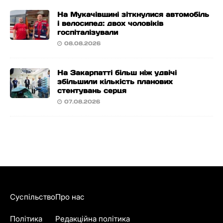
На Мукачівщині зіткнулися автомобіль
і велосипед: двох чоловіків
госпіталізували
08.08.2026
На Закарпатті більш ніж удвічі
збільшили кількість планових
стентувань серця
07.08.2026
Суспільство
Про нас
Політика
Редакційна політика