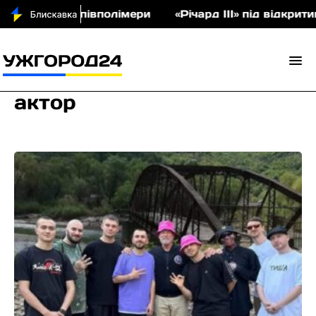
аукціон співполімери
«Річард ІІІ» під відкритим
актор