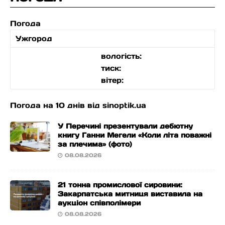
Погода
Ужгород
вологість:
тиск:
вітер:
Погода на 10 днів від
sinoptik.ua
У Перечині презентували дебютну
книгу Ганни Мегели «Коли літа поважні
за плечима» (фото)
08.08.2026
21 тонна промислової сировини:
Закарпатська митниця виставила на
аукціон співполімери
08.08.2026