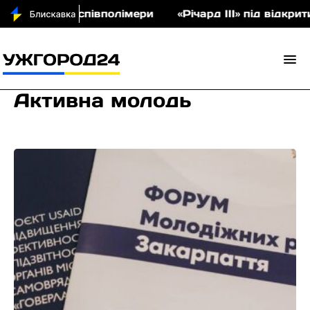
а аукціон співполімери
«Річард ІІІ» під відкрит
Активна молодь