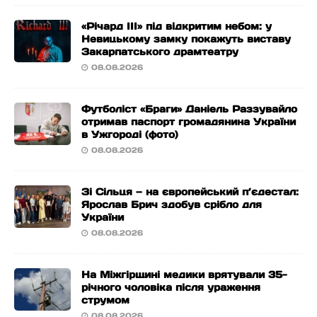
«Річард ІІІ» під відкритим небом: у
Невицькому замку покажуть виставу
Закарпатського драмтеатру
08.08.2026
Футболіст «Браги» Даніель Раззувайло
отримав паспорт громадянина України
в Ужгороді (фото)
08.08.2026
Зі Сільця — на європейський п’єдестал:
Ярослав Брич здобув срібло для
України
08.08.2026
На Міжгірщині медики врятували 35-
річного чоловіка після ураження
струмом
08.08.2026