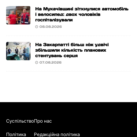
На Мукачівщині зіткнулися автомобіль
і велосипед: двох чоловіків
госпіталізували
08.08.2026
На Закарпатті більш ніж удвічі
збільшили кількість планових
стентувань серця
07.08.2026
Суспільство
Про нас
Політика
Редакційна політика