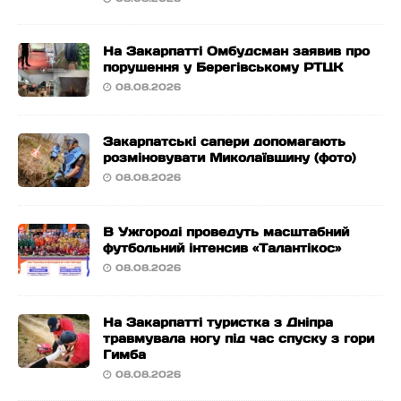
На Закарпатті Омбудсман заявив про
порушення у Берегівському РТЦК
08.08.2026
Закарпатські сапери допомагають
розміновувати Миколаївщину (фото)
08.08.2026
В Ужгороді проведуть масштабний
футбольний інтенсив «Талантікос»
08.08.2026
На Закарпатті туристка з Дніпра
травмувала ногу під час спуску з гори
Гимба
08.08.2026