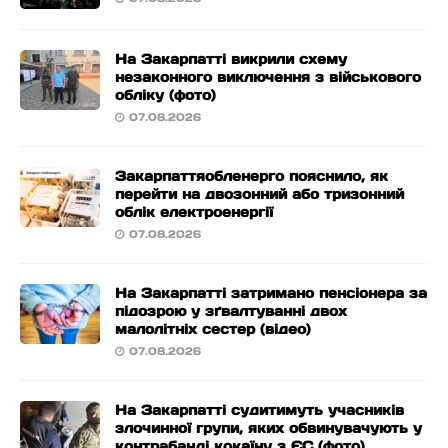
На Закарпатті викрили схему
незаконного виключення з військового
обліку (фото)
07.08.2026
Закарпаттяобленерго пояснило, як
перейти на двозонний або тризонний
облік електроенергії
07.08.2026
На Закарпатті затримано пенсіонера за
підозрою у зґвалтуванні двох
малолітніх сестер (відео)
07.08.2026
На Закарпатті судитимуть учасників
злочинної групи, яких обвинувачують у
контрабанді кокаїну з ЄС (фото)