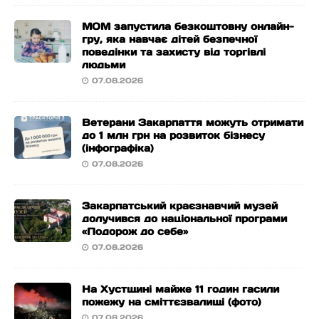
МОМ запустила безкоштовну онлайн-
гру, яка навчає дітей безпечної
поведінки та захисту від торгівлі
людьми
07.08.2026
Ветерани Закарпаття можуть отримати
до 1 млн грн на розвиток бізнесу
(інфографіка)
07.08.2026
Закарпатський краєзнавчий музей
долучився до національної програми
«Подорож до себе»
07.08.2026
На Хустщині майже 11 годин гасили
пожежу на сміттєзвалищі (фото)
07.08.2026