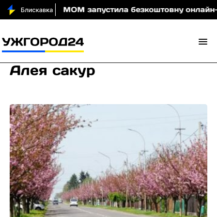
и вночі
МОМ запустила безкоштовну онлайн-гру, я
Алея сакур