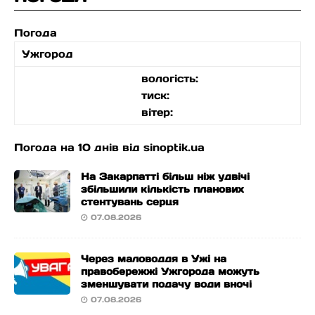
Погода
Ужгород
вологість:
тиск:
вітер:
Погода на 10 днів від
sinoptik.ua
На Закарпатті більш ніж удвічі
збільшили кількість планових
стентувань серця
07.08.2026
Через маловоддя в Ужі на
правобережжі Ужгорода можуть
зменшувати подачу води вночі
07.08.2026