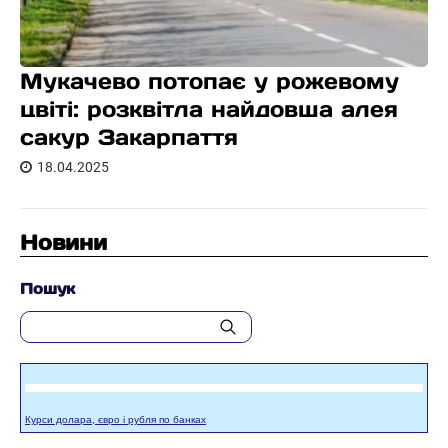
Мукачево потопає у рожевому
цвіті: розквітла найдовша алея
сакур Закарпаття
18.04.2025
Новини
Пошук
Курси долара, євро і рубля по банках