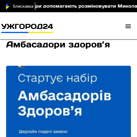
тські сапери допомагають розміновувати Миколаївщ
Амбасадори здоров’я