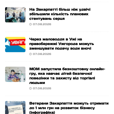
На Закарпатті більш ніж удвічі
збільшили кількість планових
стентувань серця
07.08.2026
Через маловоддя в Ужі на
правобережжі Ужгорода можуть
зменшувати подачу води вночі
07.08.2026
МОМ запустила безкоштовну онлайн-
гру, яка навчає дітей безпечної
поведінки та захисту від торгівлі
людьми
07.08.2026
Ветерани Закарпаття можуть отримати
до 1 млн грн на розвиток бізнесу
(інфографіка)