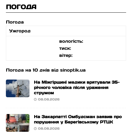
ПОГОДА
Погода
Ужгород
вологість:
тиск:
вітер:
Погода на 10 днів від
sinoptik.ua
На Міжгірщині медики врятували 35-
річного чоловіка після ураження
струмом
08.08.2026
На Закарпатті Омбудсман заявив про
порушення у Берегівському РТЦК
08.08.2026