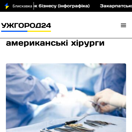
озвиток бізнесу (інфографіка)
Закарпатський кра
американські хірурги