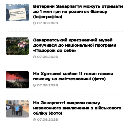
Ветерани Закарпаття можуть отримати
до 1 млн грн на розвиток бізнесу
(інфографіка)
07.08.2026
Закарпатський краєзнавчий музей
долучився до національної програми
«Подорож до себе»
07.08.2026
На Хустщині майже 11 годин гасили
пожежу на сміттєзвалищі (фото)
07.08.2026
На Закарпатті викрили схему
незаконного виключення з військового
обліку (фото)
07.08.2026