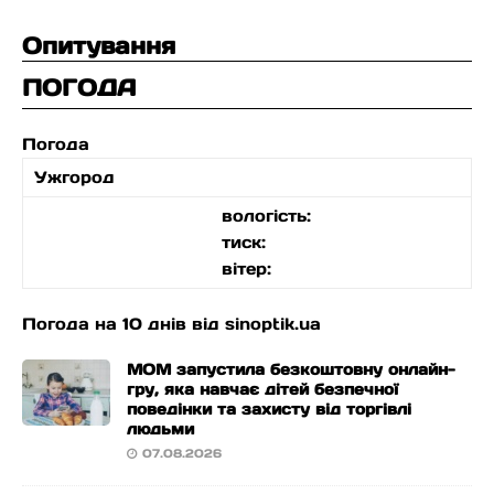
Опитування
ПОГОДА
Погода
Ужгород
вологість:
тиск:
вітер:
Погода на 10 днів від
sinoptik.ua
МОМ запустила безкоштовну онлайн-
гру, яка навчає дітей безпечної
поведінки та захисту від торгівлі
людьми
07.08.2026