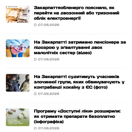
Закарпаттяобленерго пояснило, як
перейти на двозонний або тризонний
облік електроенергії
07.08.2026
На Закарпатті затримано пенсіонера за
підозрою у зґвалтуванні двох
малолітніх сестер (відео)
07.08.2026
На Закарпатті судитимуть учасників
злочинної групи, яких обвинувачують у
контрабанді кокаїну з ЄС (фото)
07.08.2026
Програму «Доступні ліки» розширили:
як отримати препарати безоплатно
(інфографіка)
07.08.2026