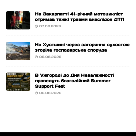
На Закарпатті 41-річний мотоцикліст
отримав тяжкі травми внаслідок ДТП
07.08.2026
На Хустщині через загоряння сухостою
згоріла господарська споруда
06.08.2026
В Ужгороді до Дня Незалежності
проведуть благодійний Summer
Support Fest
06.08.2026