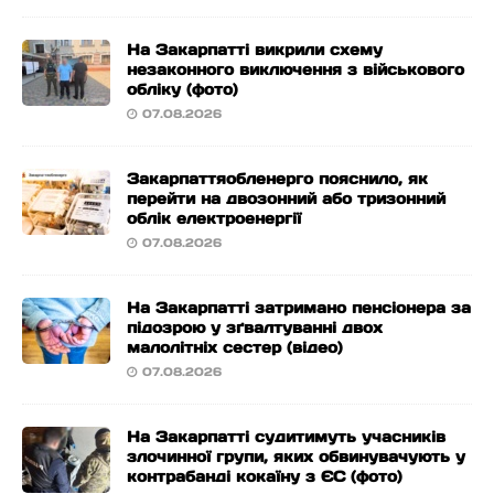
На Закарпатті викрили схему
незаконного виключення з військового
обліку (фото)
07.08.2026
Закарпаттяобленерго пояснило, як
перейти на двозонний або тризонний
облік електроенергії
07.08.2026
На Закарпатті затримано пенсіонера за
підозрою у зґвалтуванні двох
малолітніх сестер (відео)
07.08.2026
На Закарпатті судитимуть учасників
злочинної групи, яких обвинувачують у
контрабанді кокаїну з ЄС (фото)