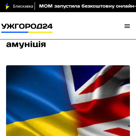
и вночі
МОМ запустила безкоштовну онлайн-гру, як
амуніція