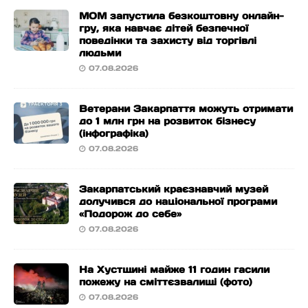
МОМ запустила безкоштовну онлайн-
гру, яка навчає дітей безпечної
поведінки та захисту від торгівлі
людьми
07.08.2026
Ветерани Закарпаття можуть отримати
до 1 млн грн на розвиток бізнесу
(інфографіка)
07.08.2026
Закарпатський краєзнавчий музей
долучився до національної програми
«Подорож до себе»
07.08.2026
На Хустщині майже 11 годин гасили
пожежу на сміттєзвалищі (фото)
07.08.2026