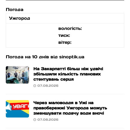
Погода
Ужгород
вологість:
тиск:
вітер:
Погода на 10 днів від
sinoptik.ua
На Закарпатті більш ніж удвічі
збільшили кількість планових
стентувань серця
07.08.2026
Через маловоддя в Ужі на
правобережжі Ужгорода можуть
зменшувати подачу води вночі
07.08.2026