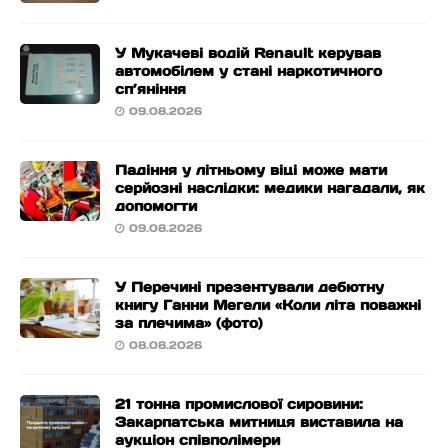
У Мукачеві водій Renault керував
автомобілем у стані наркотичного
сп’яніння
09.08.2026
Падіння у літньому віці може мати
серйозні наслідки: медики нагадали, як
допомогти
09.08.2026
У Перечині презентували дебютну
книгу Ганни Мегели «Коли літа поважні
за плечима» (фото)
08.08.2026
21 тонна промислової сировини:
Закарпатська митниця виставила на
аукціон співполімери