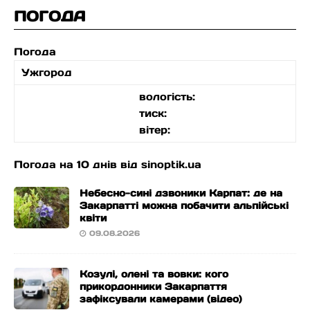
ПОГОДА
Погода
Ужгород
вологість:
тиск:
вітер:
Погода на 10 днів від
sinoptik.ua
Небесно-сині дзвоники Карпат: де на
Закарпатті можна побачити альпійські
квіти
09.08.2026
Козулі, олені та вовки: кого
прикордонники Закарпаття
зафіксували камерами (відео)