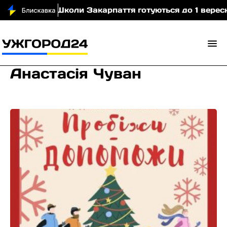
ідео)
Школи Закарпаття готуються до 1 вересня: 
Анастасія Чуван