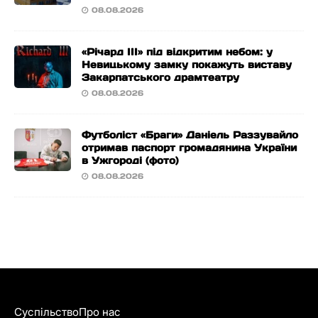
08.08.2026
«Річард ІІІ» під відкритим небом: у
Невицькому замку покажуть виставу
Закарпатського драмтеатру
08.08.2026
Футболіст «Браги» Даніель Раззувайло
отримав паспорт громадянина України
в Ужгороді (фото)
08.08.2026
Суспільство
Про нас