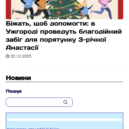
Біжать, щоб допомогти: в
Ужгороді проведуть благодійний
забіг для порятунку 3-річної
Анастасії
02.12.2025
Новини
Пошук
Курси долара, євро і рубля по банках