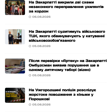
На Закарпатті викрили дві схеми
незаконного переправлення ухилянтів
за кордон
06.08.2026
На Закарпатті судитимуть військового
ТЦК, якого обвинувачують у катуванні
військовозобов’язаного
05.08.2026
Після перевірки «Артеку» на Закарпатті
Омбудсман виявив порушення ще в
одному дитячому таборі (відео)
05.08.2026
На Ужгородщині поліція розслідує
жорстоке поводження з кіньми у
Порошкові
05.08.2026