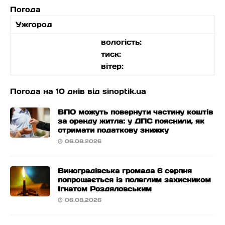
Погода
Ужгород
вологість:
тиск:
вітер:
Погода на 10 днів від
sinoptik.ua
ВПО можуть повернути частину коштів
за оренду житла: у ДПС пояснили, як
отримати податкову знижку
06.08.2026
Виноградівська громада 6 серпня
попрощається із полеглим захисником
Ігнатом Роздяловським
06.08.2026