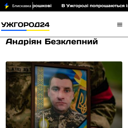
іньми у Порошкові
В Ужгороді попрощаються із 
Андріян Безклепний