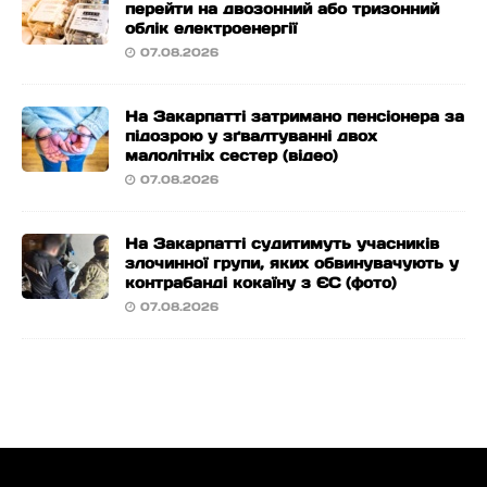
перейти на двозонний або тризонний
облік електроенергії
07.08.2026
На Закарпатті затримано пенсіонера за
підозрою у зґвалтуванні двох
малолітніх сестер (відео)
07.08.2026
На Закарпатті судитимуть учасників
злочинної групи, яких обвинувачують у
контрабанді кокаїну з ЄС (фото)
07.08.2026