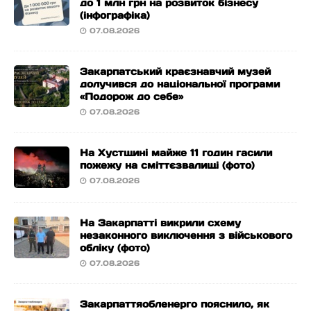
до 1 млн грн на розвиток бізнесу
(інфографіка)
07.08.2026
Закарпатський краєзнавчий музей
долучився до національної програми
«Подорож до себе»
07.08.2026
На Хустщині майже 11 годин гасили
пожежу на сміттєзвалищі (фото)
07.08.2026
На Закарпатті викрили схему
незаконного виключення з військового
обліку (фото)
07.08.2026
Закарпаттяобленерго пояснило, як