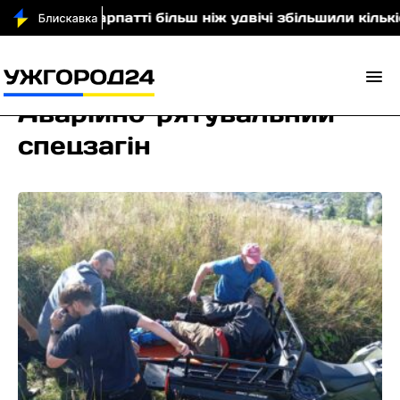
На Закарпатті більш ніж удвічі збільшили кількість
Аварійно-рятувальний
спецзагін