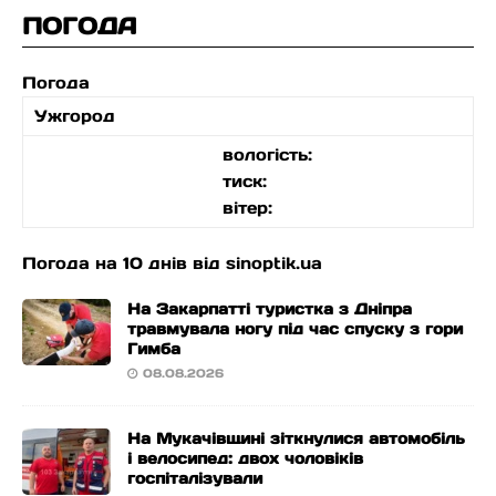
ПОГОДА
Погода
Ужгород
вологість:
тиск:
вітер:
Погода на 10 днів від
sinoptik.ua
На Закарпатті туристка з Дніпра
травмувала ногу під час спуску з гори
Гимба
08.08.2026
На Мукачівщині зіткнулися автомобіль
і велосипед: двох чоловіків
госпіталізували