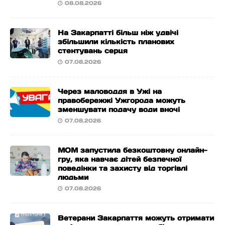
08.08.2026
На Закарпатті більш ніж удвічі
збільшили кількість планових
стентувань серця
07.08.2026
Через маловоддя в Ужі на
правобережжі Ужгорода можуть
зменшувати подачу води вночі
07.08.2026
МОМ запустила безкоштовну онлайн-
гру, яка навчає дітей безпечної
поведінки та захисту від торгівлі
людьми
07.08.2026
Ветерани Закарпаття можуть отримати