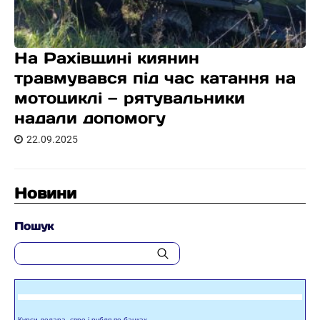
На Рахівщині киянин
травмувався під час катання на
мотоциклі — рятувальники
надали допомогу
22.09.2025
Новини
Пошук
Курси долара, євро і рубля по банках