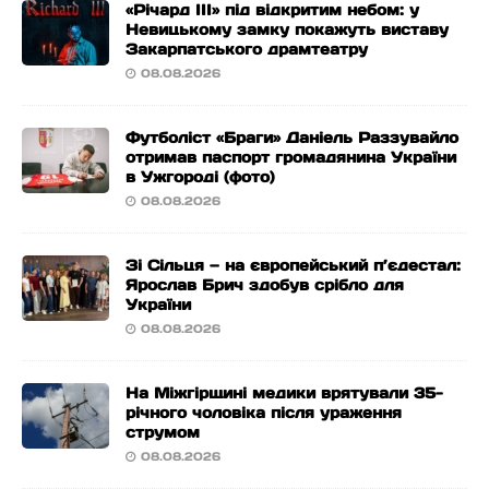
«Річард ІІІ» під відкритим небом: у
Невицькому замку покажуть виставу
Закарпатського драмтеатру
08.08.2026
Футболіст «Браги» Даніель Раззувайло
отримав паспорт громадянина України
в Ужгороді (фото)
08.08.2026
Зі Сільця — на європейський п’єдестал:
Ярослав Брич здобув срібло для
України
08.08.2026
На Міжгірщині медики врятували 35-
річного чоловіка після ураження
струмом
08.08.2026