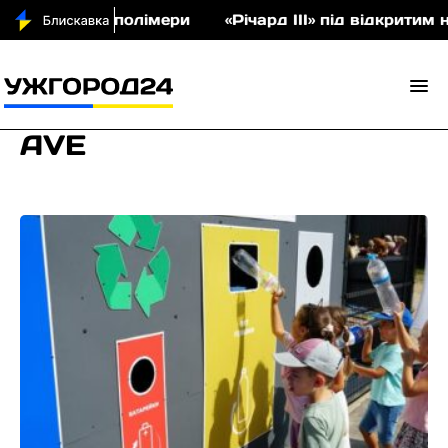
іон співполімери
«Річард ІІІ» під відкритим небо
AVE