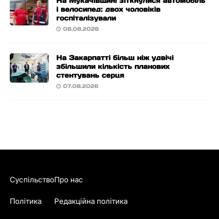
На Мукачівщині зіткнулися автомобіль
і велосипед: двох чоловіків
госпіталізували
08.08.2026
На Закарпатті більш ніж удвічі
збільшили кількість планових
стентувань серця
07.08.2026
Суспільство
Про нас
Політика
Редакційна політика