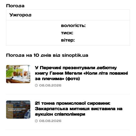
Погода
Ужгород
вологість:
тиск:
вітер:
Погода на 10 днів від
sinoptik.ua
У Перечині презентували дебютну
книгу Ганни Мегели «Коли літа поважні
за плечима» (фото)
08.08.2026
21 тонна промислової сировини:
Закарпатська митниця виставила на
аукціон співполімери
08.08.2026