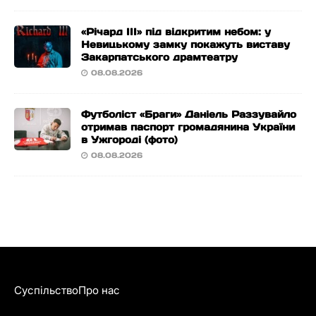
«Річард ІІІ» під відкритим небом: у
Невицькому замку покажуть виставу
Закарпатського драмтеатру
08.08.2026
Футболіст «Браги» Даніель Раззувайло
отримав паспорт громадянина України
в Ужгороді (фото)
08.08.2026
Суспільство
Про нас