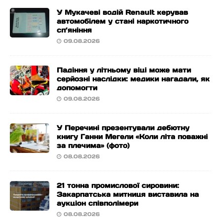
У Мукачеві водій Renault керував
автомобілем у стані наркотичного
сп’яніння
09.08.2026
Падіння у літньому віці може мати
серйозні наслідки: медики нагадали, як
допомогти
09.08.2026
У Перечині презентували дебютну
книгу Ганни Мегели «Коли літа поважні
за плечима» (фото)
08.08.2026
21 тонна промислової сировини:
Закарпатська митниця виставила на
аукціон співполімери
08.08.2026