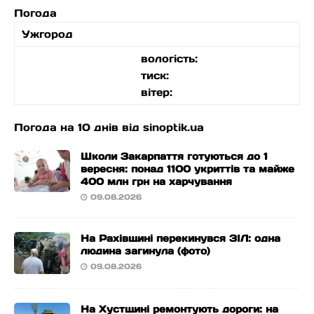
Погода
Ужгород
вологість:
тиск:
вітер:
Погода на 10 днів від
sinoptik.ua
Школи Закарпаття готуються до 1
вересня: понад 1100 укриттів та майже
400 млн грн на харчування
09.08.2026
На Рахівщині перекинувся ЗІЛ: одна
людина загинула (фото)
09.08.2026
На Хустщині ремонтують дороги: на