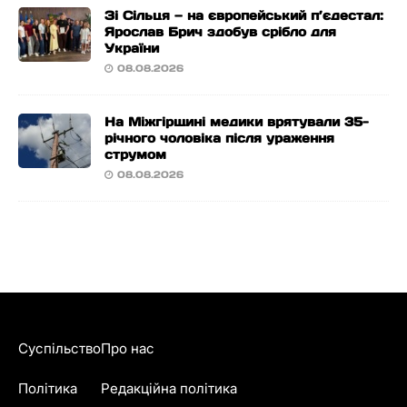
Зі Сільця — на європейський п’єдестал:
Ярослав Брич здобув срібло для
України
08.08.2026
На Міжгірщині медики врятували 35-
річного чоловіка після ураження
струмом
08.08.2026
Суспільство
Про нас
Політика
Редакційна політика