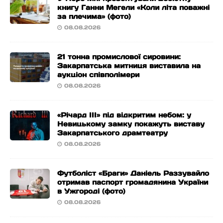
книгу Ганни Мегели «Коли літа поважні
за плечима» (фото)
08.08.2026
21 тонна промислової сировини:
Закарпатська митниця виставила на
аукціон співполімери
08.08.2026
«Річард ІІІ» під відкритим небом: у
Невицькому замку покажуть виставу
Закарпатського драмтеатру
08.08.2026
Футболіст «Браги» Даніель Раззувайло
отримав паспорт громадянина України
в Ужгороді (фото)
08.08.2026