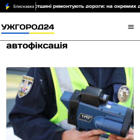
На Хустщині ремонтують дороги: на окремих діля
автофіксація