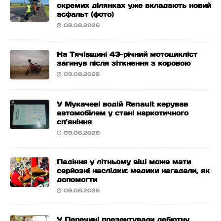
окремих ділянках уже вкладають новий
асфальт (фото)
09.08.2026
На Тячівщині 43-річний мотоцикліст
загинув після зіткнення з коровою
09.08.2026
У Мукачеві водій Renault керував
автомобілем у стані наркотичного
сп’яніння
09.08.2026
Падіння у літньому віці може мати
серйозні наслідки: медики нагадали, як
допомогти
09.08.2026
У Перечині презентували дебютну