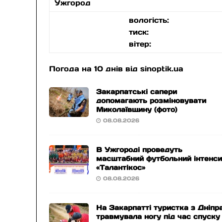
Ужгород
вологість:
тиск:
вітер:
Погода на 10 днів від
sinoptik.ua
Закарпатські сапери
допомагають розміновувати
Миколаївщину (фото)
08.08.2026
В Ужгороді проведуть
масштабний футбольний інтенс
«Талантікос»
08.08.2026
На Закарпатті туристка з Дніпр
травмувала ногу під час спуску