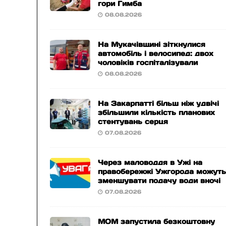
гори Гимба
08.08.2026
На Мукачівщині зіткнулися
автомобіль і велосипед: двох
чоловіків госпіталізували
08.08.2026
На Закарпатті більш ніж удвічі
збільшили кількість планових
стентувань серця
07.08.2026
Через маловоддя в Ужі на
правобережжі Ужгорода можут
зменшувати подачу води вночі
07.08.2026
МОМ запустила безкоштовну