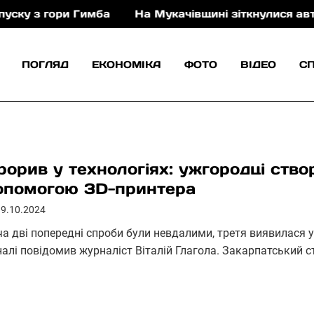
гори Гимба
На Мукачівщині зіткнулися автомобіль 
ПОГЛЯД
ЕКОНОМІКА
ФОТО
ВІДЕО
С
рорив у технологіях: ужгородці ств
опомогою 3D-принтера
19.10.2024
ча дві попередні спроби були невдалими, третя виявилася 
налі повідомив журналіст Віталій Глагола. Закарпатський с