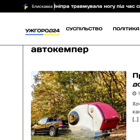
 туристка з Дніпра травмувала ногу під час спуску з 
СУСПІЛЬСТВО
ПОЛІТИКА
автокемпер
П
д
Хо
ка
[…]