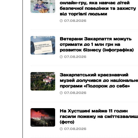
онлайн-гру, яка навчає дітей
безпечної поведінки та захисту
від торгівлі людьми
07.08.2026
Ветерани Закарпаття можуть
отримати до 1 млн грн на
розвиток бізнесу (інфографіка)
07.08.2026
Закарпатський краєзнавчий
музей долучився до національн
програми «Подорож до себе»
07.08.2026
На Хустщині майже 11 годин
гасили пожежу на сміттєзвалищ
(фото)
07.08.2026