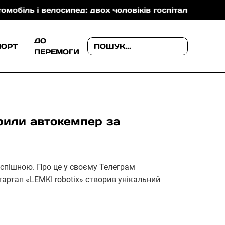
і велосипед: двох чоловіків госпіталізували
На За
ДО
ПОРТ
ПЕРЕМОГИ
орили автокемпер за
успішною. Про це у своєму Телеграм
тартап «LEMKI robotix» створив унікальний