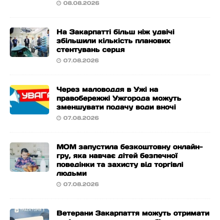
08.08.2026
На Закарпатті більш ніж удвічі
збільшили кількість планових
стентувань серця
07.08.2026
Через маловоддя в Ужі на
правобережжі Ужгорода можуть
зменшувати подачу води вночі
07.08.2026
МОМ запустила безкоштовну онлайн-
гру, яка навчає дітей безпечної
поведінки та захисту від торгівлі
людьми
07.08.2026
Ветерани Закарпаття можуть отримати