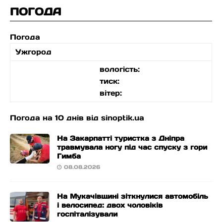
ПОГОДА
Погода
Ужгород
вологість:
тиск:
вітер:
Погода на 10 днів від
sinoptik.ua
На Закарпатті туристка з Дніпра
травмувала ногу під час спуску з гори
Гимба
08.08.2026
На Мукачівщині зіткнулися автомобіль
і велосипед: двох чоловіків
госпіталізували