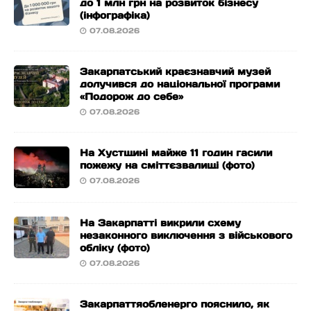
до 1 млн грн на розвиток бізнесу
(інфографіка)
07.08.2026
Закарпатський краєзнавчий музей
долучився до національної програми
«Подорож до себе»
07.08.2026
На Хустщині майже 11 годин гасили
пожежу на сміттєзвалищі (фото)
07.08.2026
На Закарпатті викрили схему
незаконного виключення з військового
обліку (фото)
07.08.2026
Закарпаттяобленерго пояснило, як