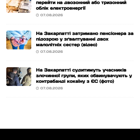
перейти на двозонний або тризонний
облік електроенергії
07.08.2026
На Закарпатті затримано пенсіонера за
підозрою у зґвалтуванні двох
малолітніх сестер (відео)
07.08.2026
На Закарпатті судитимуть учасників
злочинної групи, яких обвинувачують у
контрабанді кокаїну з ЄС (фото)
07.08.2026