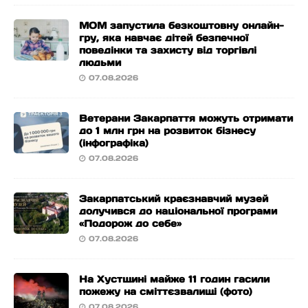
МОМ запустила безкоштовну онлайн-
гру, яка навчає дітей безпечної
поведінки та захисту від торгівлі
людьми
07.08.2026
Ветерани Закарпаття можуть отримати
до 1 млн грн на розвиток бізнесу
(інфографіка)
07.08.2026
Закарпатський краєзнавчий музей
долучився до національної програми
«Подорож до себе»
07.08.2026
На Хустщині майже 11 годин гасили
пожежу на сміттєзвалищі (фото)
07.08.2026