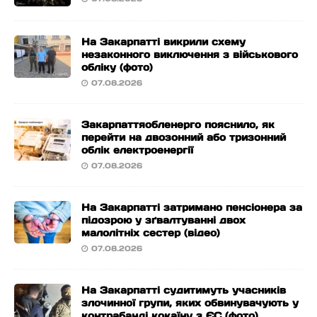
На Закарпатті викрили схему
незаконного виключення з військового
обліку (фото)
07.08.2026
Закарпаттяобленерго пояснило, як
перейти на двозонний або тризонний
облік електроенергії
07.08.2026
На Закарпатті затримано пенсіонера за
підозрою у зґвалтуванні двох
малолітніх сестер (відео)
07.08.2026
На Закарпатті судитимуть учасників
злочинної групи, яких обвинувачують у
контрабанді кокаїну з ЄС (фото)