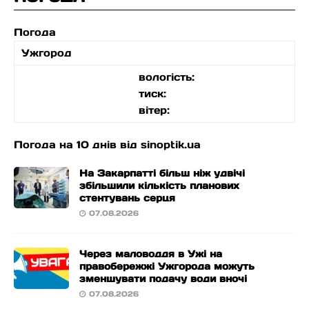
Погода
Ужгород
вологість:
тиск:
вітер:
Погода на 10 днів від
sinoptik.ua
На Закарпатті більш ніж удвічі
збільшили кількість планових
стентувань серця
07.08.2026
Через маловоддя в Ужі на
правобережжі Ужгорода можуть
зменшувати подачу води вночі
07.08.2026