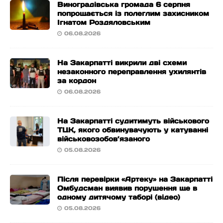
Виноградівська громада 6 серпня
попрощається із полеглим захисником
Ігнатом Роздяловським
06.08.2026
На Закарпатті викрили дві схеми
незаконного переправлення ухилянтів
за кордон
06.08.2026
На Закарпатті судитимуть військового
ТЦК, якого обвинувачують у катуванні
військовозобов’язаного
05.08.2026
Після перевірки «Артеку» на Закарпатті
Омбудсман виявив порушення ще в
одному дитячому таборі (відео)
05.08.2026