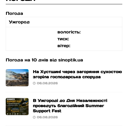
Погода
Ужгород
вологість:
тиск:
вітер:
Погода на 10 днів від
sinoptik.ua
На Хустщині через загоряння сухостою
згоріла господарська споруда
06.08.2026
В Ужгороді до Дня Незалежності
проведуть благодійний Summer
Support Fest
06.08.2026