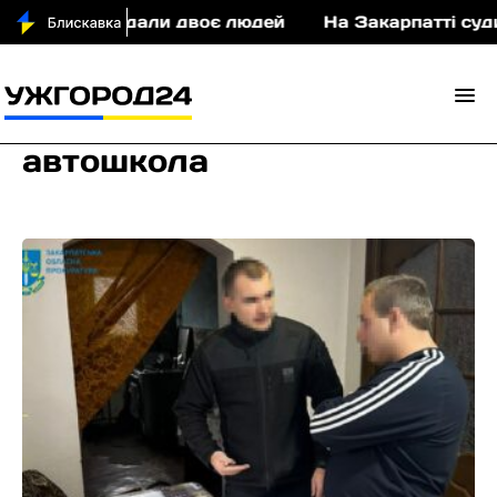
 постраждали двоє людей
На Закарпатті судитиму
автошкола