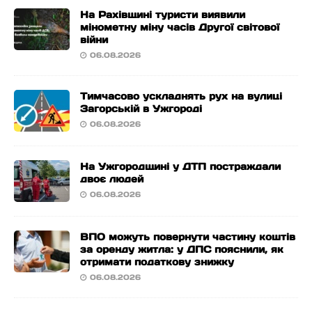
На Рахівщині туристи виявили
мінометну міну часів Другої світової
війни
06.08.2026
Тимчасово ускладнять рух на вулиці
Загорській в Ужгороді
06.08.2026
На Ужгородщині у ДТП постраждали
двоє людей
06.08.2026
ВПО можуть повернути частину коштів
за оренду житла: у ДПС пояснили, як
отримати податкову знижку
06.08.2026