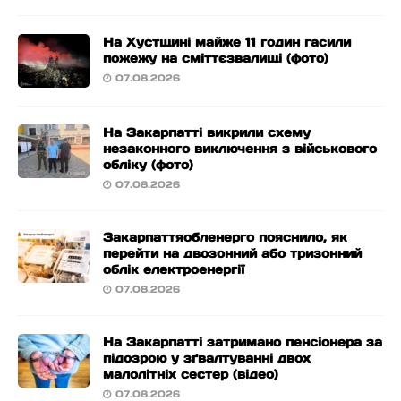
На Хустщині майже 11 годин гасили
пожежу на сміттєзвалищі (фото)
07.08.2026
На Закарпатті викрили схему
незаконного виключення з військового
обліку (фото)
07.08.2026
Закарпаттяобленерго пояснило, як
перейти на двозонний або тризонний
облік електроенергії
07.08.2026
На Закарпатті затримано пенсіонера за
підозрою у зґвалтуванні двох
малолітніх сестер (відео)
07.08.2026