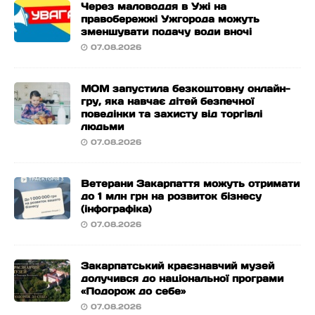
Через маловоддя в Ужі на
правобережжі Ужгорода можуть
зменшувати подачу води вночі
07.08.2026
МОМ запустила безкоштовну онлайн-
гру, яка навчає дітей безпечної
поведінки та захисту від торгівлі
людьми
07.08.2026
Ветерани Закарпаття можуть отримати
до 1 млн грн на розвиток бізнесу
(інфографіка)
07.08.2026
Закарпатський краєзнавчий музей
долучився до національної програми
«Подорож до себе»
07.08.2026