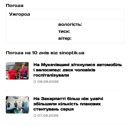
Погода
Ужгород
вологість:
тиск:
вітер:
Погода на 10 днів від
sinoptik.ua
На Мукачівщині зіткнулися автомобіль
і велосипед: двох чоловіків
госпіталізували
08.08.2026
На Закарпатті більш ніж удвічі
збільшили кількість планових
стентувань серця
07.08.2026