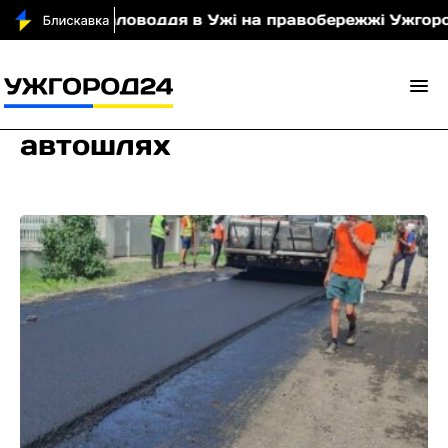
ерез маловоддя в Ужі на правобережжі Ужгорода мо
автошлях