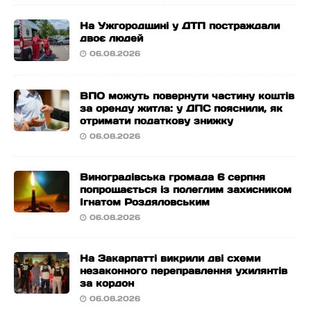
На Ужгородщині у ДТП постраждали
двоє людей
06.08.2026
ВПО можуть повернути частину коштів
за оренду житла: у ДПС пояснили, як
отримати податкову знижку
06.08.2026
Виноградівська громада 6 серпня
попрощається із полеглим захисником
Ігнатом Роздяловським
06.08.2026
На Закарпатті викрили дві схеми
незаконного переправлення ухилянтів
за кордон
06.08.2026