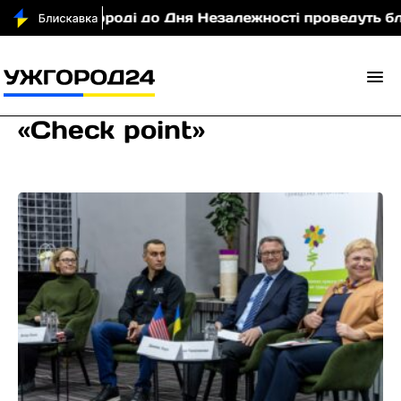
В Ужгороді до Дня Незалежності проведуть благо
«Check point»