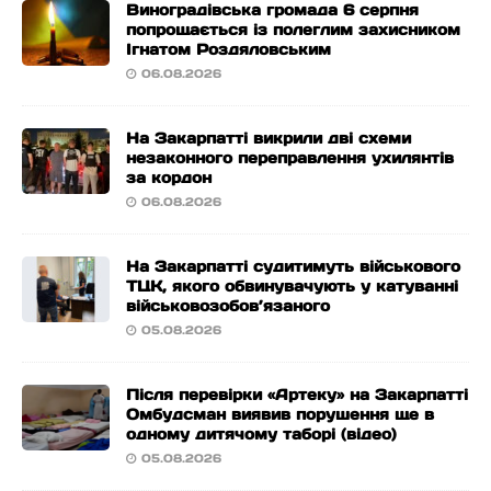
Виноградівська громада 6 серпня
попрощається із полеглим захисником
Ігнатом Роздяловським
06.08.2026
На Закарпатті викрили дві схеми
незаконного переправлення ухилянтів
за кордон
06.08.2026
На Закарпатті судитимуть військового
ТЦК, якого обвинувачують у катуванні
військовозобов’язаного
05.08.2026
Після перевірки «Артеку» на Закарпатті
Омбудсман виявив порушення ще в
одному дитячому таборі (відео)
05.08.2026