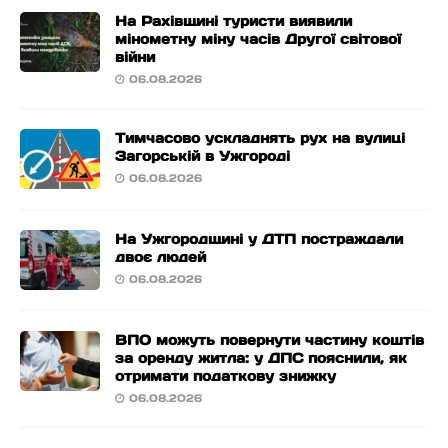
На Рахівщині туристи виявили
мінометну міну часів Другої світової
війни
06.08.2026
Тимчасово ускладнять рух на вулиці
Загорській в Ужгороді
06.08.2026
На Ужгородщині у ДТП постраждали
двоє людей
06.08.2026
ВПО можуть повернути частину коштів
за оренду житла: у ДПС пояснили, як
отримати податкову знижку
06.08.2026