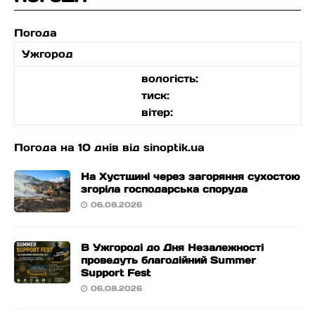
Погода
Ужгород
вологість:
тиск:
вітер:
Погода на 10 днів від
sinoptik.ua
На Хустщині через загоряння сухостою
згоріла господарська споруда
06.08.2026
В Ужгороді до Дня Незалежності
проведуть благодійний Summer
Support Fest
06.08.2026