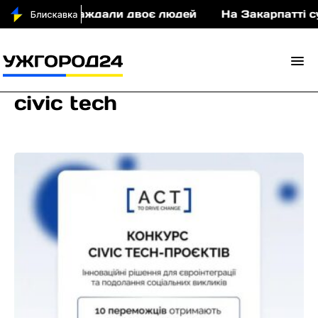
ДТП постраждали двоє людей
На Закарпатті суди
civic tech