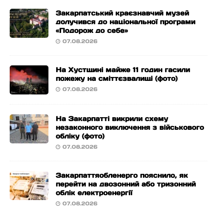
Закарпатський краєзнавчий музей
долучився до національної програми
«Подорож до себе»
07.08.2026
На Хустщині майже 11 годин гасили
пожежу на сміттєзвалищі (фото)
07.08.2026
На Закарпатті викрили схему
незаконного виключення з військового
обліку (фото)
07.08.2026
Закарпаттяобленерго пояснило, як
перейти на двозонний або тризонний
облік електроенергії
07.08.2026