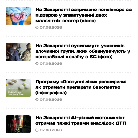
На Закарпатті затримано пенсіонера за
підозрою у зґвалтуванні двох
малолітніх сестер (відео)
07.08.2026
На Закарпатті судитимуть учасників
злочинної групи, яких обвинувачують у
контрабанді кокаїну з ЄС (фото)
07.08.2026
Програму «Доступні ліки» розширили:
як отримати препарати безоплатно
(інфографіка)
07.08.2026
На Закарпатті 41-річний мотоцикліст
отримав тяжкі травми внаслідок ДТП
07.08.2026