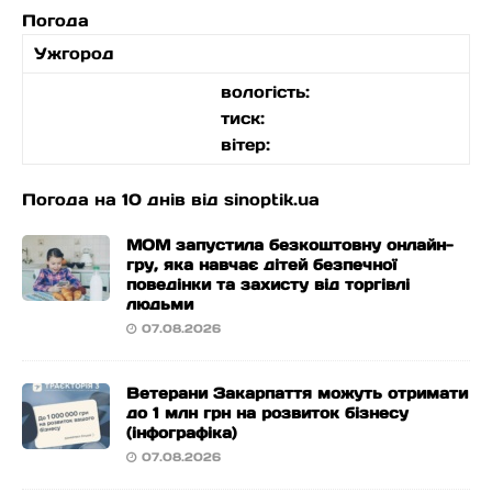
Погода
Ужгород
вологість:
тиск:
вітер:
Погода на 10 днів від
sinoptik.ua
МОМ запустила безкоштовну онлайн-
гру, яка навчає дітей безпечної
поведінки та захисту від торгівлі
людьми
07.08.2026
Ветерани Закарпаття можуть отримати
до 1 млн грн на розвиток бізнесу
(інфографіка)
07.08.2026