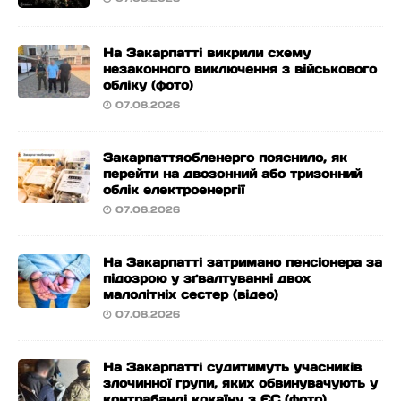
На Закарпатті викрили схему
незаконного виключення з військового
обліку (фото)
07.08.2026
Закарпаттяобленерго пояснило, як
перейти на двозонний або тризонний
облік електроенергії
07.08.2026
На Закарпатті затримано пенсіонера за
підозрою у зґвалтуванні двох
малолітніх сестер (відео)
07.08.2026
На Закарпатті судитимуть учасників
злочинної групи, яких обвинувачують у
контрабанді кокаїну з ЄС (фото)