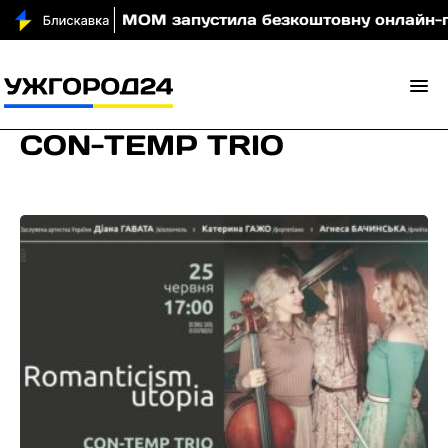
и вночі
МОМ запустила безкоштовну онлайн-гру, я
CON-TEMP TRIO