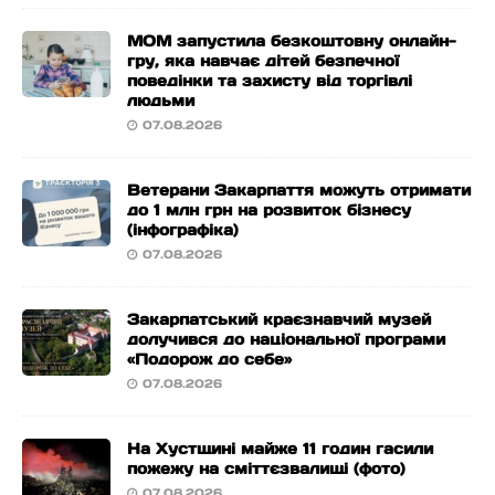
МОМ запустила безкоштовну онлайн-
гру, яка навчає дітей безпечної
поведінки та захисту від торгівлі
людьми
07.08.2026
Ветерани Закарпаття можуть отримати
до 1 млн грн на розвиток бізнесу
(інфографіка)
07.08.2026
Закарпатський краєзнавчий музей
долучився до національної програми
«Подорож до себе»
07.08.2026
На Хустщині майже 11 годин гасили
пожежу на сміттєзвалищі (фото)
07.08.2026