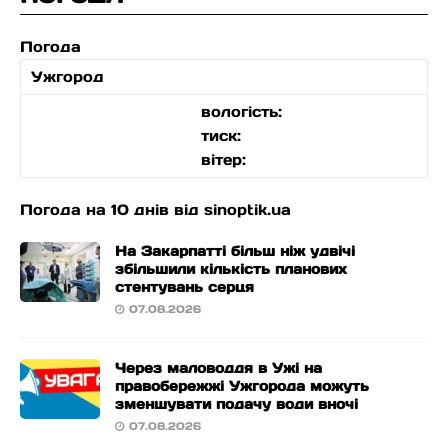
Погода
Ужгород
вологість:
тиск:
вітер:
Погода на 10 днів від
sinoptik.ua
На Закарпатті більш ніж удвічі
збільшили кількість планових
стентувань серця
07.08.2026
Через маловоддя в Ужі на
правобережжі Ужгорода можуть
зменшувати подачу води вночі
07.08.2026