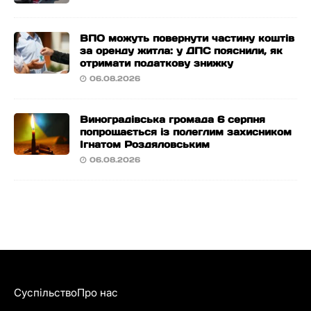
ВПО можуть повернути частину коштів
за оренду житла: у ДПС пояснили, як
отримати податкову знижку
06.08.2026
Виноградівська громада 6 серпня
попрощається із полеглим захисником
Ігнатом Роздяловським
06.08.2026
Суспільство
Про нас