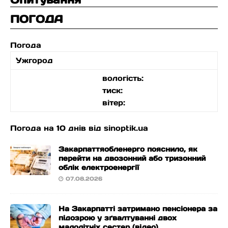
ПОГОДА
Погода
Ужгород
вологість:
тиск:
вітер:
Погода на 10 днів від
sinoptik.ua
Закарпаттяобленерго пояснило, як
перейти на двозонний або тризонний
облік електроенергії
07.08.2026
На Закарпатті затримано пенсіонера за
підозрою у зґвалтуванні двох
малолітніх сестер (відео)