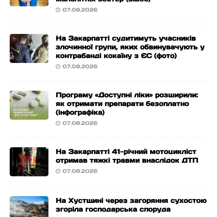
07.08.2026
На Закарпатті судитимуть учасників
злочинної групи, яких обвинувачують у
контрабанді кокаїну з ЄС (фото)
07.08.2026
Програму «Доступні ліки» розширили:
як отримати препарати безоплатно
(інфографіка)
07.08.2026
На Закарпатті 41-річний мотоцикліст
отримав тяжкі травми внаслідок ДТП
07.08.2026
На Хустщині через загоряння сухостою
згоріла господарська споруда