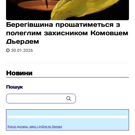
Берегівщина прощатиметься з
полеглим захисником Комовцем
Дьердем
30.01.2026
Новини
Пошук
Курси долара, євро і рубля по банках