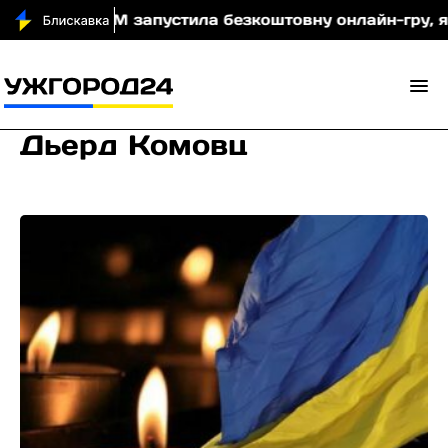
чі
МОМ запустила безкоштовну онлайн-гру, яка нав
Дьерд Комовц