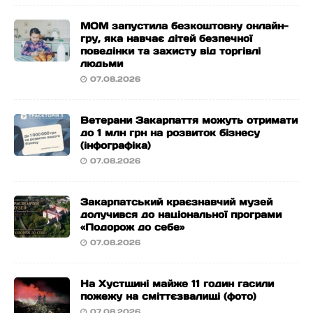
МОМ запустила безкоштовну онлайн-
гру, яка навчає дітей безпечної
поведінки та захисту від торгівлі
людьми
07.08.2026
Ветерани Закарпаття можуть отримати
до 1 млн грн на розвиток бізнесу
(інфографіка)
07.08.2026
Закарпатський краєзнавчий музей
долучився до національної програми
«Подорож до себе»
07.08.2026
На Хустщині майже 11 годин гасили
пожежу на сміттєзвалищі (фото)
07.08.2026