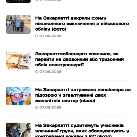
На Закарпатті викрили схему
незаконного виключення з військового
обліку (фото)
07.08.2026
Закарпаттяобленерго пояснило, як
перейти на двозонний або тризонний
облік електроенергії
07.08.2026
На Закарпатті затримано пенсіонера за
підозрою у зґвалтуванні двох
малолітніх сестер (відео)
07.08.2026
На Закарпатті судитимуть учасників
злочинної групи, яких обвинувачують у
контрабанді кокаїну з ЄС (фото)