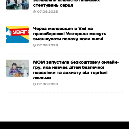
збільшили кількість планових
стентувань серця
07.08.2026
Через маловоддя в Ужі на
правобережжі Ужгорода можуть
зменшувати подачу води вночі
07.08.2026
МОМ запустила безкоштовну онлайн-
гру, яка навчає дітей безпечної
поведінки та захисту від торгівлі
людьми
07.08.2026