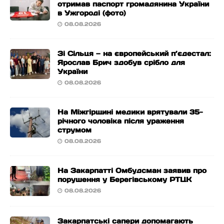
отримав паспорт громадянина України
в Ужгороді (фото)
08.08.2026
Зі Сільця — на європейський п’єдестал:
Ярослав Брич здобув срібло для
України
08.08.2026
На Міжгірщині медики врятували 35-
річного чоловіка після ураження
струмом
08.08.2026
На Закарпатті Омбудсман заявив про
порушення у Берегівському РТЦК
08.08.2026
Закарпатські сапери допомагають