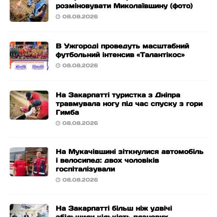
розміновувати Миколаївщину (фото)
08.08.2026
В Ужгороді проведуть масштабний
футбольний інтенсив «Талантікос»
08.08.2026
На Закарпатті туристка з Дніпра
травмувала ногу під час спуску з гори
Гимба
08.08.2026
На Мукачівщині зіткнулися автомобіль
і велосипед: двох чоловіків
госпіталізували
08.08.2026
На Закарпатті більш ніж удвічі