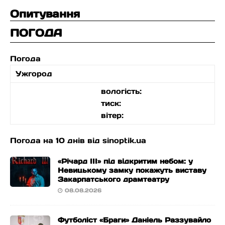
Опитування
ПОГОДА
Погода
Ужгород
вологість:
тиск:
вітер:
Погода на 10 днів від
sinoptik.ua
«Річард ІІІ» під відкритим небом: у
Невицькому замку покажуть виставу
Закарпатського драмтеатру
08.08.2026
Футболіст «Браги» Даніель Раззувайло