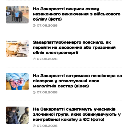
На Закарпатті викрили схему
незаконного виключення з військового
обліку (фото)
07.08.2026
Закарпаттяобленерго пояснило, як
перейти на двозонний або тризонний
облік електроенергії
07.08.2026
На Закарпатті затримано пенсіонера за
підозрою у зґвалтуванні двох
малолітніх сестер (відео)
07.08.2026
На Закарпатті судитимуть учасників
злочинної групи, яких обвинувачують у
контрабанді кокаїну з ЄС (фото)
07.08.2026