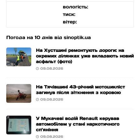
вологість:
тиск:
вітер:
Погода на 10 днів від
sinoptik.ua
На Хустщині ремонтують дороги: на
окремих ділянках уже вкладають новий
асфальт (фото)
09.08.2026
На Тячівщині 43-річний мотоцикліст
загинув після зіткнення з коровою
09.08.2026
У Мукачеві водій Renault керував
автомобілем у стані наркотичного
сп’яніння
09.08.2026