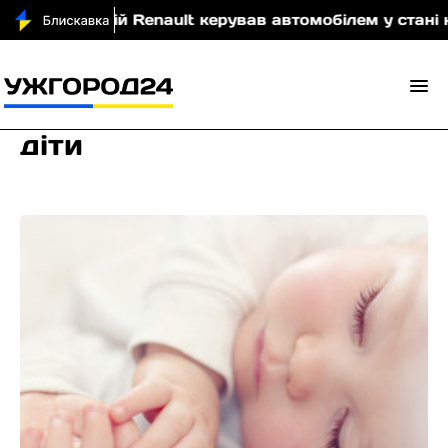
 Renault керував автомобілем у стані наркотичного сп
діти