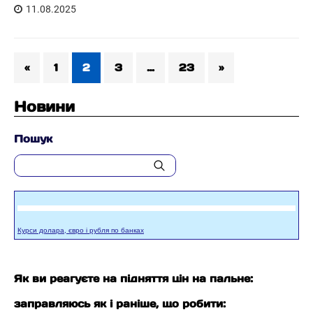
11.08.2025
«
1
2
3
…
23
»
Новини
Пошук
Курси долара, євро і рубля по банках
Як ви реагуєте на підняття цін на пальне:
заправляюсь як і раніше, що робити: