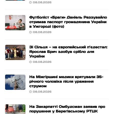
08.08.2026
Футболіст «Браги» Даніель Раззувайло
отримав паспорт громадянина України
в Ужгороді (фото)
08.08.2026
Зі Сільця — на європейський п’єдестал:
Ярослав Брич здобув срібло для
України
08.08.2026
На Міжгірщині медики врятували 35-
річного чоловіка після ураження
струмом
08.08.2026
На Закарпатті Омбудсман заявив про
порушення у Берегівському РТЦК